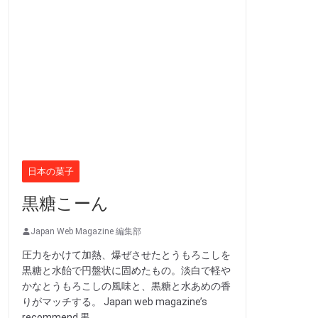
日本の菓子
黒糖こーん
Japan Web Magazine 編集部
圧力をかけて加熱、爆ぜさせたとうもろこしを
黒糖と水飴で円盤状に固めたもの。淡白で軽や
かなとうもろこしの風味と、黒糖と水あめの香
りがマッチする。 Japan web magazine’s
recommend 黒