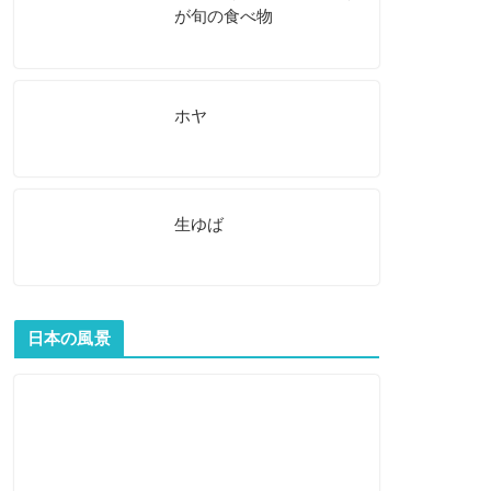
が旬の食べ物
ホヤ
生ゆば
日本の風景