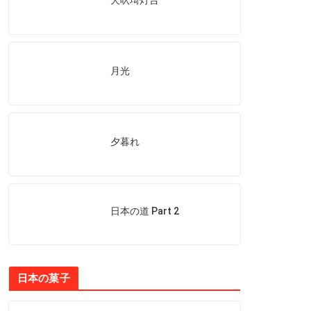
月光
夕暮れ
日本の道 Part 2
日本の菓子