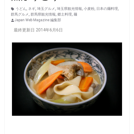
うどん
,
ネギ
,
埼玉グルメ
,
埼玉県観光情報
,
小麦粉
,
日本の麺料理
,
群馬グルメ
,
群馬県観光情報
,
郷土料理
,
麺
Japan Web Magazine 編集部
最終更新日 2014年6月6日