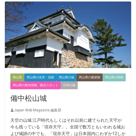
岡山県
岡山県の名所・旧跡
岡山県の城
岡山県の建築物
岡山県の情報
岡山県の観光情報・観光スポット
日本の城
備中松山城
Japan Web Magazine 編集部
天空の山城 江戸時代もしくはそれ以前に建てられた天守が
今も残っている「現存天守」。全国で数万ともいわれる城お
よび城跡の中でも、「現存天守」は日本国内にわずか12しか