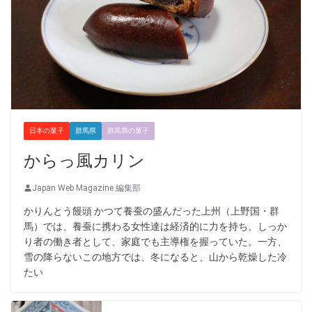
日本の菓子
群馬県
群馬県の菓子
からっ風カリン
Japan Web Magazine 編集部
かりんとう饅頭 かつて養蚕の盛んだった上州（上野国・群
馬）では、養蚕に携わる女性達は経済的に力を持ち、しっか
り者の働き者として、家庭でも主導権を握っていた。一方、
雪の降らないこの地方では、冬になると、山から乾燥した冷
たい