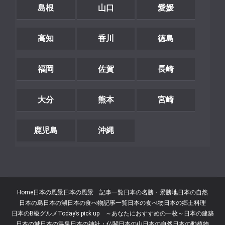
島根
山口
愛媛
高知
香川
徳島
福岡
佐賀
長崎
大分
熊本
宮崎
鹿児島
沖縄
Home
日本の風景
日本の風景 記事一覧
日本の名勝・景勝地
日本の自然
日本の島
日本の湖
日本の食べ物記事一覧
日本の食べ物
日本の郷土料理
日本のB級グルメ
Today’s pick up ～あなたにおすすめの一枚～
日本の建築
日本の城
日本の温泉
日本の神社・仏閣
日本の山
日本の自然
日本の動植物