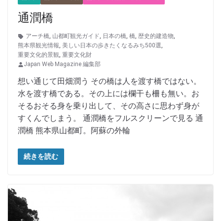
通潤橋
アーチ橋
,
山都町観光ガイド
,
日本の橋
,
橋
,
歴史的建造物
,
熊本県観光情報
,
美しい日本の歩きたくなるみち500選
,
重要文化的景観
,
重要文化財
Japan Web Magazine 編集部
想い通じて田畑潤う その橋は人を渡す橋ではない。
水を渡す橋である。その上には欄干も柵も無い。お
そるおそる身を乗り出して、その高さに思わず身が
すくんでしまう。 通潤橋をフルスクリーンで見る 通
潤橋 熊本県山都町。阿蘇の外輪
続きを読む