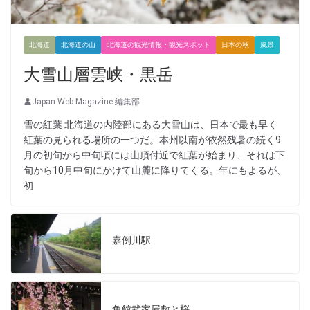
北海道
北海道の山
北海道の観光情報・観光スポット
日本の秋
風景
大雪山層雲峡・黒岳
Japan Web Magazine 編集部
雪の紅葉 北海道の内陸部にある大雪山は、日本で最も早く
紅葉の見られる場所の一つだ。本州以南が依然残暑の続く9
月の初旬から中旬頃には山頂付近で紅葉が始まり、それは下
旬から10月中旬にかけて山麓に降りてくる。年にもよるが、
初
嘉例川駅
角館武家屋敷と桜