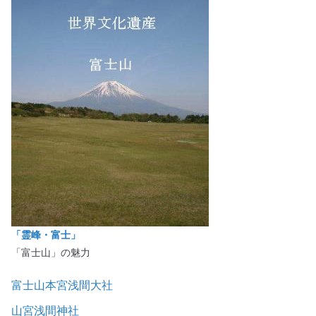
「霊峰・富士」
「富士山」の魅力
富士山本宮浅間大社
山宮浅間神社