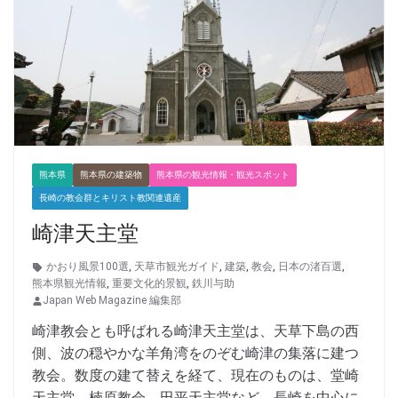
熊本県
熊本県の建築物
熊本県の観光情報・観光スポット
長崎の教会群とキリスト教関連遺産
崎津天主堂
かおり風景100選
,
天草市観光ガイド
,
建築
,
教会
,
日本の渚百選
,
熊本県観光情報
,
重要文化的景観
,
鉄川与助
Japan Web Magazine 編集部
崎津教会とも呼ばれる崎津天主堂は、天草下島の西
側、波の穏やかな羊角湾をのぞむ崎津の集落に建つ
教会。数度の建て替えを経て、現在のものは、堂崎
天主堂、楠原教会、田平天主堂など、長崎を中心に