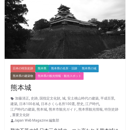
日本の特別史跡
熊本県
熊本県の名所・旧跡
熊本県の城
熊本県の建築物
熊本県の観光情報・観光スポット
熊本城
加藤清正
,
史跡
,
国指定文化財
,
城
,
安土桃山時代の建築
,
平成百景
,
建築
,
日本100名城
,
日本さくら名所100選
,
歴史
,
江戸時代
,
江戸時代の建築
,
熊本城
,
熊本市観光ガイド
,
熊本県観光情報
,
特別史跡
,
重要文化財
Japan Web Magazine 編集部