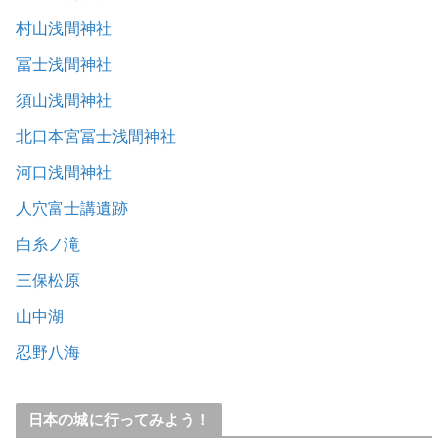
村山浅間神社
冨士浅間神社
須山浅間神社
北口本宮冨士浅間神社
河口浅間神社
人穴富士講遺跡
白糸ノ滝
三保松原
山中湖
忍野八海
日本の城に行ってみよう！