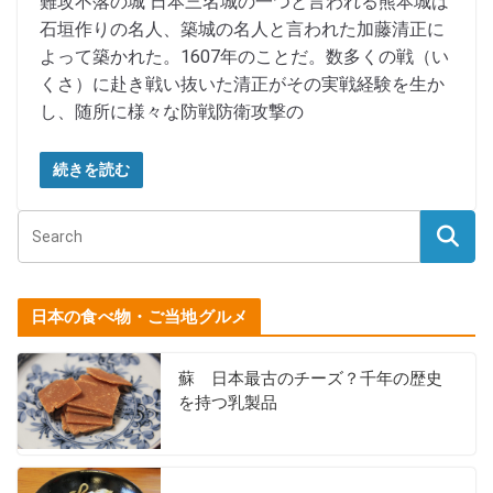
難攻不落の城 日本三名城の一つと言われる熊本城は
石垣作りの名人、築城の名人と言われた加藤清正に
よって築かれた。1607年のことだ。数多くの戦（い
くさ）に赴き戦い抜いた清正がその実戦経験を生か
し、随所に様々な防戦防衛攻撃の
続きを読む
日本の食べ物・ご当地グルメ
蘇 日本最古のチーズ？千年の歴史
を持つ乳製品