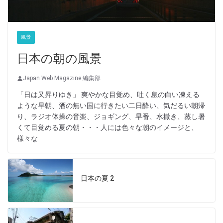
風景
日本の朝の風景
Japan Web Magazine 編集部
「日は又昇りゆき」 爽やかな目覚め、吐く息の白い凍える
ような早朝、酒の無い国に行きたい二日酔い、気だるい朝帰
り、ラジオ体操の音楽、ジョギング、早番、水撒き、蒸し暑
くて目覚める夏の朝・・・人には色々な朝のイメージと、
様々な
日本の夏 2