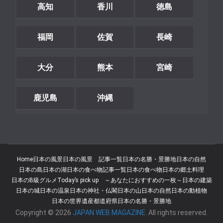
高知
香川
徳島
福岡
佐賀
長崎
大分
熊本
宮崎
鹿児島
沖縄
Home
日本の風景
日本の風景 記事一覧
日本の名勝・景勝地
日本の自然
日本の島
日本の湖
日本の食べ物記事一覧
日本の食べ物
日本の郷土料理
日本のB級グルメ
Today’s pick up ～あなたにおすすめの一枚～
日本の建築
日本の城
日本の温泉
日本の神社・仏閣
日本の山
日本の自然
日本の動植物
日本の世界遺産
都道府県
日本の名勝・景勝地
Copyright © 2026
JAPAN WEB MAGAZINE
. All rights reserved.