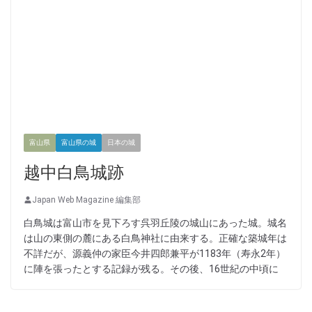
富山県
富山県の城
日本の城
越中白鳥城跡
Japan Web Magazine 編集部
白鳥城は富山市を見下ろす呉羽丘陵の城山にあった城。城名
は山の東側の麓にある白鳥神社に由来する。正確な築城年は
不詳だが、源義仲の家臣今井四郎兼平が1183年（寿永2年）
に陣を張ったとする記録が残る。その後、16世紀の中頃に