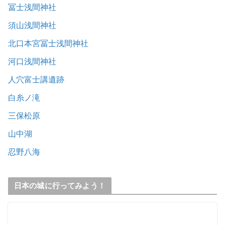
冨士浅間神社
須山浅間神社
北口本宮冨士浅間神社
河口浅間神社
人穴富士講遺跡
白糸ノ滝
三保松原
山中湖
忍野八海
日本の城に行ってみよう！