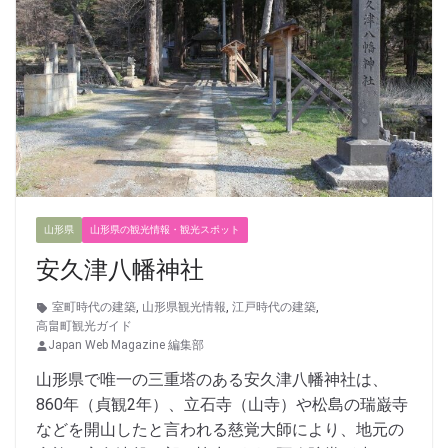
山形県
山形県の観光情報・観光スポット
安久津八幡神社
室町時代の建築
,
山形県観光情報
,
江戸時代の建築
,
高畠町観光ガイド
Japan Web Magazine 編集部
山形県で唯一の三重塔のある安久津八幡神社は、
860年（貞観2年）、立石寺（山寺）や松島の瑞巌寺
などを開山したと言われる慈覚大師により、地元の