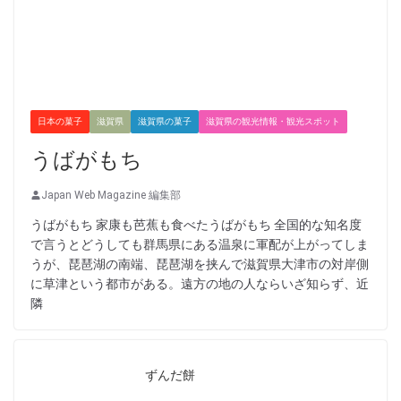
日本の菓子
滋賀県
滋賀県の菓子
滋賀県の観光情報・観光スポット
うばがもち
Japan Web Magazine 編集部
うばがもち 家康も芭蕉も食べたうばがもち 全国的な知名度
で言うとどうしても群馬県にある温泉に軍配が上がってしま
うが、琵琶湖の南端、琵琶湖を挟んで滋賀県大津市の対岸側
に草津という都市がある。遠方の地の人ならいざ知らず、近
隣
ずんだ餅