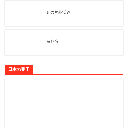
冬の片品渓谷
海野宿
日本の菓子