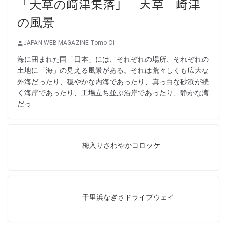
「天草の﨑津集落」 天草 崎津
の風景
JAPAN WEB MAGAZINE Tomo Oi
海に囲まれた国「日本」には、それぞれの場所、それぞれの
土地に「海」の見える風景がある。それは荒々しくも広大な
外海だったり、穏やかな内海であったり、真っ白な砂浜が続
く海岸であったり、工場立ち並ぶ沿岸であったり、静かな湾
だっ
梅入りさわやかコロッケ
千里浜なぎさドライブウェイ