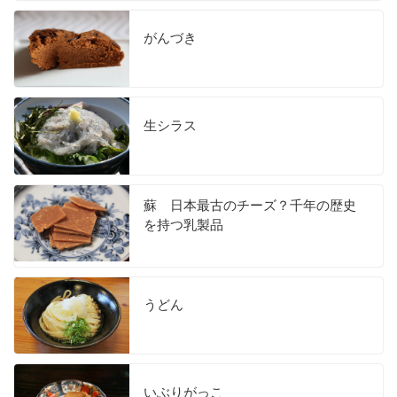
がんづき
生シラス
蘇 日本最古のチーズ？千年の歴史
を持つ乳製品
うどん
いぶりがっこ