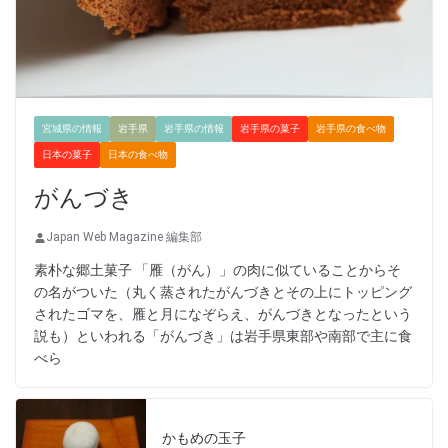
宮城県の情報
岩手県
岩手県の情報
岩手県の菓子
岩手県の食べ物
日本の菓子
日本の食べ物
がんづき
Japan Web Magazine 編集部
素朴な郷土菓子 「雁（がん）」の肉に似ていることからそ
の名がついた（丸く蒸されたがんづきとその上にトッピング
されたゴマを、雁と月になぞらえ、がんづきとなったという
説も）といわれる「がんづき」は岩手県東部や南部で主に食
べら
かもめの玉子