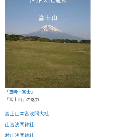
「霊峰・富士」
「富士山」の魅力
富士山本宮浅間大社
山宮浅間神社
村山浅間神社