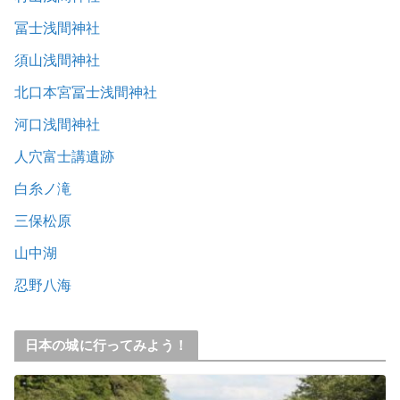
冨士浅間神社
須山浅間神社
北口本宮冨士浅間神社
河口浅間神社
人穴富士講遺跡
白糸ノ滝
三保松原
山中湖
忍野八海
日本の城に行ってみよう！