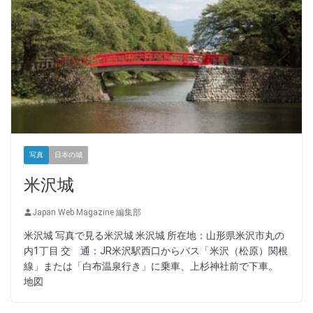
写真
日本の城
米沢城
Japan Web Magazine 編集部
米沢城 写真で見る米沢城 米沢城 所在地：山形県米沢市丸の
内1丁目 交 通：JR米沢駅西口からバス「米沢（松原）関根
線」または「白布温泉行き」に乗車、上杉神社前で下車。
地図