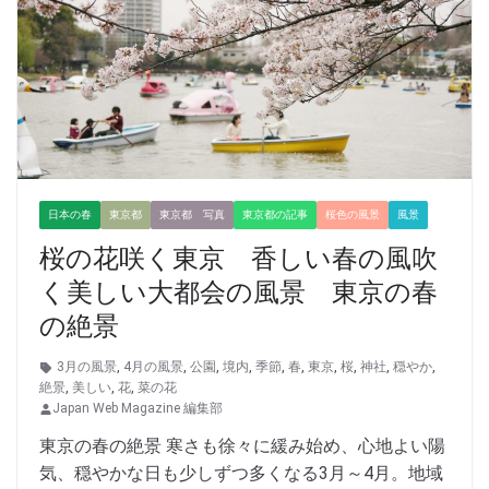
日本の春
東京都
東京都 写真
東京都の記事
桜色の風景
風景
桜の花咲く東京 香しい春の風吹
く美しい大都会の風景 東京の春
の絶景
3月の風景
,
4月の風景
,
公園
,
境内
,
季節
,
春
,
東京
,
桜
,
神社
,
穏やか
,
絶景
,
美しい
,
花
,
菜の花
Japan Web Magazine 編集部
東京の春の絶景 寒さも徐々に緩み始め、心地よい陽
気、穏やかな日も少しずつ多くなる3月～4月。地域