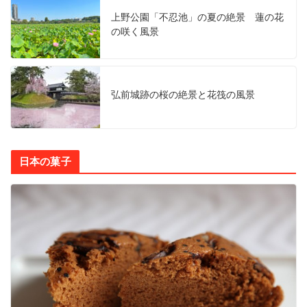
上野公園「不忍池」の夏の絶景 蓮の花
の咲く風景
弘前城跡の桜の絶景と花筏の風景
日本の菓子