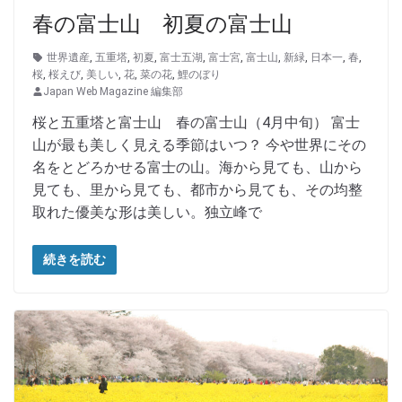
春の富士山 初夏の富士山
世界遺産
,
五重塔
,
初夏
,
富士五湖
,
富士宮
,
富士山
,
新緑
,
日本一
,
春
,
桜
,
桜えび
,
美しい
,
花
,
菜の花
,
鯉のぼり
Japan Web Magazine 編集部
桜と五重塔と富士山 春の富士山（4月中旬） 富士
山が最も美しく見える季節はいつ？ 今や世界にその
名をとどろかせる富士の山。海から見ても、山から
見ても、里から見ても、都市から見ても、その均整
取れた優美な形は美しい。独立峰で
続きを読む