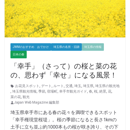
JWMのおすすめ おでかけ
埼玉県の名所・旧跡
埼玉県の情報
日本の春
「幸手」（さって）の桜と菜の花
の、思わず「幸せ」になる風景！
お花見スポット
,
デート
,
ルート
,
交通
,
埼玉
,
埼玉県
,
埼玉県の観光地
,
埼玉県観光情報
,
季節
,
宿場町
,
幸手市観光ガイド
,
春
,
桜
,
絶景
,
花
,
菜の花
,
観光
Japan Web Magazine 編集部
埼玉県幸手市にある春の花々を満喫できるスポット
「幸手権現堂桜堤」。桜の季節になると長さ1kmの
土手に立ち並ぶ約1000本もの桜が咲き誇り、その下