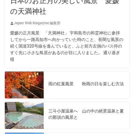
日本のお正月の美しい風景 愛媛
の天満神社
Japan Web Magazine 編集部
愛媛の正月風景 「天満神社」 宇和島市の和霊神社に参拝
してから一路高知市へ向かっていた時のこと、長閑な風景の
続く国道320号線を進んでいると、ふと前方左側のバス停の
すぐ先に小さな鳥居があるのが目に入りました。 通り過ぎ
様
雨の紅葉風景 秋雨の日を楽しむ方法
三斗小屋温泉へ 山の中の絶景温泉と夏
の那須の風景と