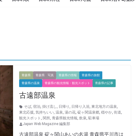
青森県
青森県 写真
青森県の情報
青森県の旅館
青森県の温泉
青森県の観光情報・観光スポット
青森県の記事
古遠部温泉
そば
,
宿泊
,
掛け流し
,
日帰り
,
日帰り入浴
,
東北地方の温泉
,
東北応援
,
気持ちいい
,
温泉
,
湯の花
,
碇ヶ関温泉郷
,
穏やか
,
街道
,
観光スポット
,
関所
,
青森県観光情報
,
飲泉
,
駐車場
Japan Web Magazine 編集部
古遠部温泉 碇ヶ関山あいの名湯 青森県平川市は