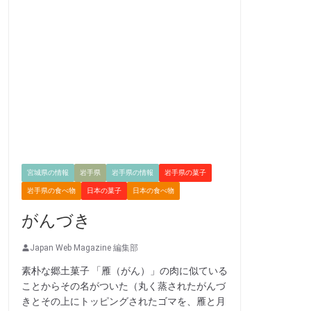
宮城県の情報
岩手県
岩手県の情報
岩手県の菓子
岩手県の食べ物
日本の菓子
日本の食べ物
がんづき
Japan Web Magazine 編集部
素朴な郷土菓子 「雁（がん）」の肉に似ている
ことからその名がついた（丸く蒸されたがんづ
きとその上にトッピングされたゴマを、雁と月