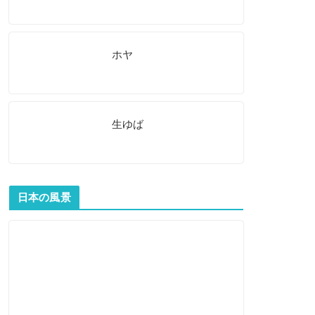
ホヤ
生ゆば
日本の風景