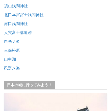
須山浅間神社
北口本宮冨士浅間神社
河口浅間神社
人穴富士講遺跡
白糸ノ滝
三保松原
山中湖
忍野八海
日本の城に行ってみよう！