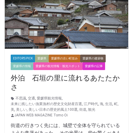
EDITOR'S PICK
愛媛県
愛媛県の古い町並み
愛媛県の建築物
愛媛県の情報
愛媛県の観光情報・観光スポット
愛媛県の記事
外泊 石垣の里に流れるあたたか
さ
不思議
,
交通
,
愛媛県観光情報
,
未来に残したい漁業漁村の歴史文化財産百選
,
江戸時代
,
海
,
生活
,
町
,
美
,
美しい
,
美しい日本の歴史的風土100選
,
街道
,
観光
JAPAN WEB MAGAZINE Tomo Oi
街道の行きつく先には、城壁で全体を守られている
ような集落があった。 その光景は、些か驚くべきも