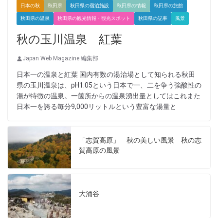
日本の秋
秋田県
秋田県の宿泊施設
秋田県の情報
秋田県の旅館
秋田県の温泉
秋田県の観光情報・観光スポット
秋田県の記事
風景
秋の玉川温泉 紅葉
Japan Web Magazine 編集部
日本一の温泉と紅葉 国内有数の湯治場として知られる秋田
県の玉川温泉は、pH1.05という日本で一、二を争う強酸性の
湯が特徴の温泉。一箇所からの温泉湧出量としてはこれまた
日本一を誇る毎分9,000リットルという豊富な湯量と
「志賀高原」 秋の美しい風景 秋の志
賀高原の風景
大涌谷