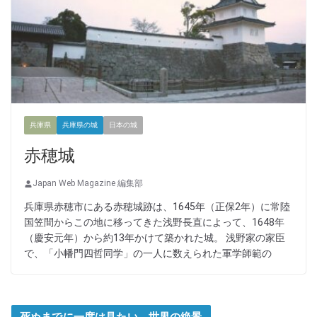
兵庫県
兵庫県の城
日本の城
赤穂城
Japan Web Magazine 編集部
兵庫県赤穂市にある赤穂城跡は、1645年（正保2年）に常陸
国笠間からこの地に移ってきた浅野長直によって、1648年
（慶安元年）から約13年かけて築かれた城。 浅野家の家臣
で、「小幡門四哲同学」の一人に数えられた軍学師範の