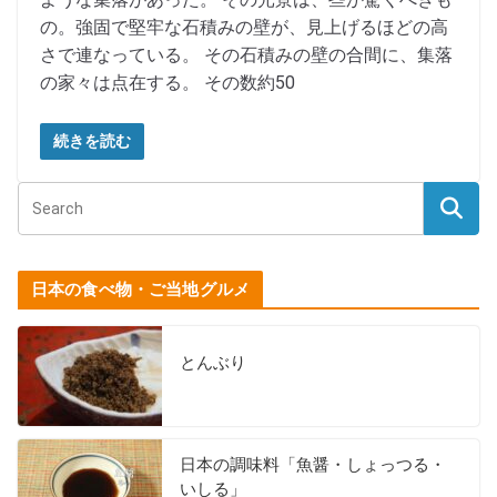
の。強固で堅牢な石積みの壁が、見上げるほどの高
さで連なっている。 その石積みの壁の合間に、集落
の家々は点在する。 その数約50
続きを読む
日本の食べ物・ご当地グルメ
とんぶり
日本の調味料「魚醤・しょっつる・
いしる」