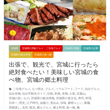
宮城県
宮城県のB級グルメ・ご当地グルメ
宮城県の情報
宮城県の記事
宮城県の郷土料理
宮城県の食べ物
出張で、観光で、宮城に行ったら
絶対食べたい！美味しい宮城の食
べ物、宮城の郷土料理
ご当地グルメ
,
もつ焼き
,
グルメ
,
ソウルフード
,
フード
,
仙台グルメ
,
仙台名物
,
仙台市観光ガイド
,
伝統
,
刺身
,
名物
,
土産
,
定義山
,
宮城の旨いもの
,
宮城県の観光情報
,
宮城県の食文化
,
寿司
,
料理
,
日本一
,
歴史
,
江戸時代
,
油揚げ
,
煮込み
,
珍味
,
素晴らしい
,
素麺
,
茶碗蒸し
,
見所
,
観光
,
郷土グルメ
,
郷土料理
,
食べ物
,
麺