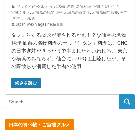
グルメ
,
仙台グルメ
,
仙台名物
,
名物
,
名物料理
,
宮城の旨いもの
,
宮城グルメ
,
宮城県の観光情報
,
宮城県の食文化
,
宮城県観光情報
,
弁当
,
料理
,
老舗
,
肉
Japan Web Magazine 編集部
タンに対する概念が覆されるかも！？な仙台の名物
料理 仙台の名物料理の一つ「牛タン」料理は、GHQ
の日本進駐がきっかけで生まれたといわれる。 東京
や横浜のみならず、仙台にもGHQは上陸したが、そ
の際彼らが消費した牛肉の使用
続きを読む
日本の食べ物・ご当地グルメ