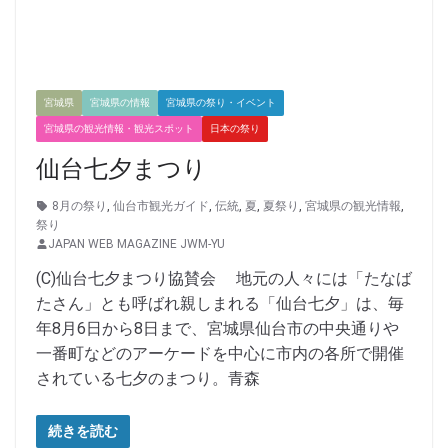
宮城県
宮城県の情報
宮城県の祭り・イベント
宮城県の観光情報・観光スポット
日本の祭り
仙台七夕まつり
8月の祭り
,
仙台市観光ガイド
,
伝統
,
夏
,
夏祭り
,
宮城県の観光情報
,
祭り
JAPAN WEB MAGAZINE JWM-YU
(C)仙台七夕まつり協賛会 地元の人々には「たなば
たさん」とも呼ばれ親しまれる「仙台七夕」は、毎
年8月6日から8日まで、宮城県仙台市の中央通りや
一番町などのアーケードを中心に市内の各所で開催
されている七夕のまつり。青森
続きを読む