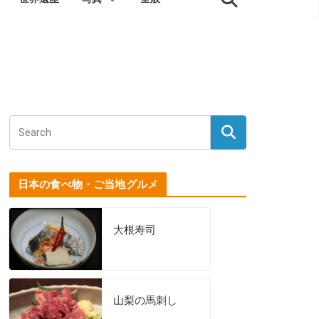
日本の食べ物・ご当地グルメ
大根寿司
山梨の馬刺し