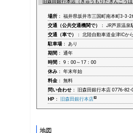
旧森田銀行本店（きゅうもりたぎんこうほん
場所
： 福井県坂井市三国町南本町3-3-2
交通（公共交通機関で）
： JR芦原温
交通（車で）
： 北陸自動車道金津ICか
駐車場
： あり
期間
： 通年
時間
： 9：00～17：00
休み
： 年末年始
料金
： 無料
問い合わせ
： 旧森田銀行本店 0776-82-0
HP
：
旧森田銀行本店
地図