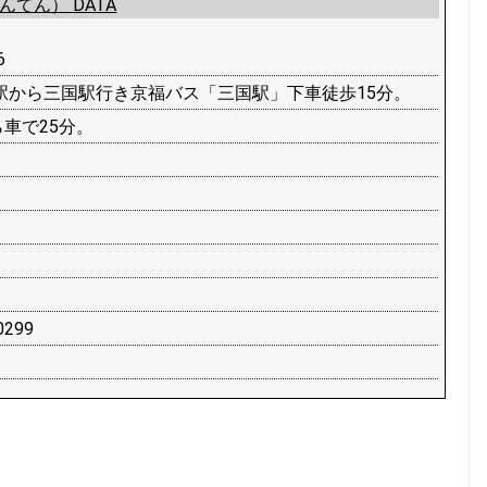
てん） DATA
6
泉駅から三国駅行き京福バス「三国駅」下車徒歩15分。
ら車で25分。
299