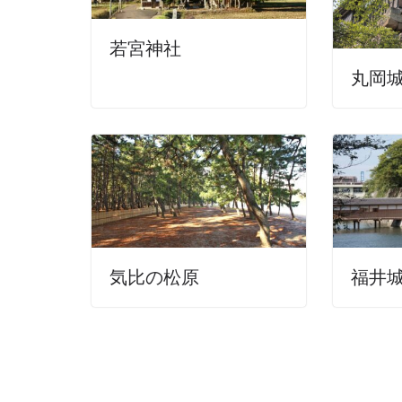
若宮神社
丸岡
気比の松原
福井