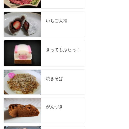
いちご大福
きってもぶたっ！
焼きそば
がんづき