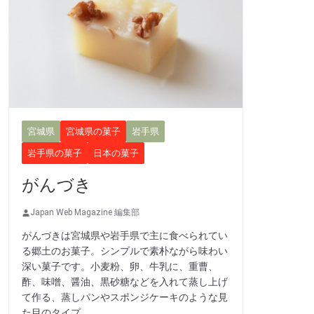
宮城県
宮城県の菓子
岩手県
岩手県の菓子
日本の菓子
がんづき
Japan Web Magazine 編集部
がんづきは宮城県や岩手県で主に食べられてい
る郷土のお菓子。シンプルで素朴ながら味わい
深い菓子です。小麦粉、卵、牛乳に、重曹、
酢、味噌、醤油、黒砂糖などを入れて蒸し上げ
て作る、蒸しパンやスポンジケーキのような見
た目のタイプ