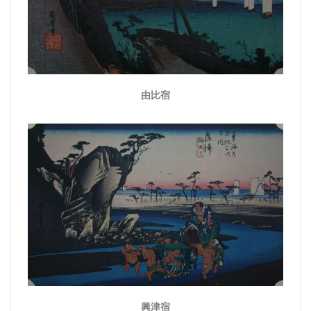
由比宿
興津宿