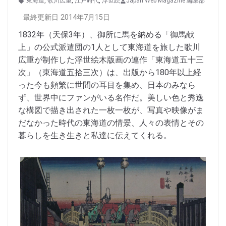
東海道
,
歌川広重
,
江戸時代
,
浮世絵
Japan Web Magazine 編集部
最終更新日 2014年7月15日
1832年（天保3年）、御所に馬を納める「御馬献
上」の公式派遣団の1人として東海道を旅した歌川
広重が制作した浮世絵木版画の連作「東海道五十三
次」（東海道五拾三次）は、出版から180年以上経
った今も頻繁に世間の耳目を集め、日本のみなら
ず、世界中にファンがいる名作だ。美しい色と秀逸
な構図で描き出された一枚一枚が、写真や映像がま
だなかった時代の東海道の情景、人々の表情とその
暮らしを生き生きと私達に伝えてくれる。