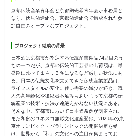
京都伝統産業青年会と京都陶磁器青年会が事務局と
なり、伏見酒造組合、京都酒造組合で構成された参
加自由のオープンなプロジェクト。
プロジェクト結成の背景
日本酒は京都市が指定する伝統産業製品74品目のう
ちの一つだが、京都の伝統的工芸品の出荷額は、最
盛期に比べて１４．５％になるなど厳しい状況にあ
る。日本の伝統文化を支えてきた伝統産業製品は、
ライフスタイルの変化に伴い需要の減少が続き、職
人の高年齢化や後継者不足等もあいまって京都の伝
統産業の技術・技法が途絶えかねない状況にある。
そんな中、京都市において日本酒条例が制定され、
また和食のユネスコ無形文化遺産登録、2020年の東
京オリンピック・パラリンピックの開催決定を受
け、世界から「和」の文化への注目が集まってお