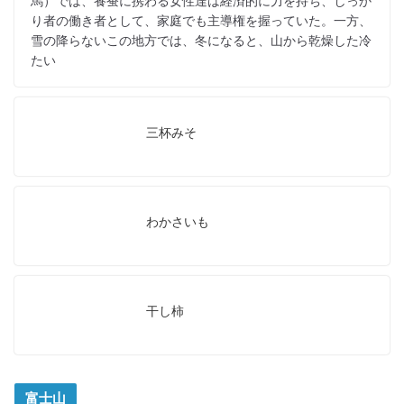
馬）では、養蚕に携わる女性達は経済的に力を持ち、しっか
り者の働き者として、家庭でも主導権を握っていた。一方、
雪の降らないこの地方では、冬になると、山から乾燥した冷
たい
三杯みそ
わかさいも
干し柿
富士山