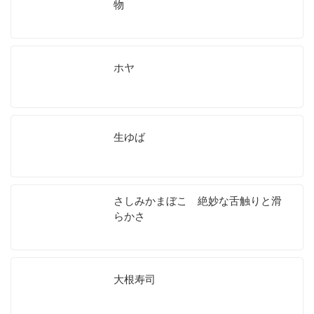
物
ホヤ
生ゆば
さしみかまぼこ 絶妙な舌触りと滑
らかさ
大根寿司