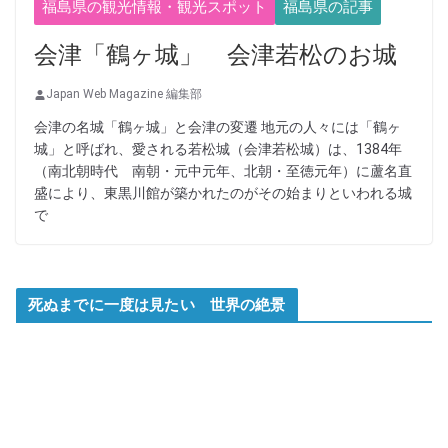
福島県の観光情報・観光スポット
福島県の記事
会津「鶴ヶ城」 会津若松のお城
Japan Web Magazine 編集部
会津の名城「鶴ヶ城」と会津の変遷 地元の人々には「鶴ヶ
城」と呼ばれ、愛される若松城（会津若松城）は、1384年
（南北朝時代 南朝・元中元年、北朝・至徳元年）に蘆名直
盛により、東黒川館が築かれたのがその始まりといわれる城
で
死ぬまでに一度は見たい 世界の絶景