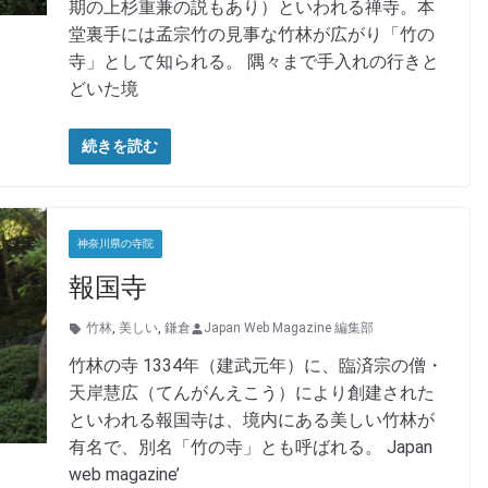
期の上杉重兼の説もあり）といわれる禅寺。本
堂裏手には孟宗竹の見事な竹林が広がり「竹の
寺」として知られる。 隅々まで手入れの行きと
どいた境
続きを読む
神奈川県の寺院
報国寺
竹林
,
美しい
,
鎌倉
Japan Web Magazine 編集部
竹林の寺 1334年（建武元年）に、臨済宗の僧・
天岸慧広（てんがんえこう）により創建された
といわれる報国寺は、境内にある美しい竹林が
有名で、別名「竹の寺」とも呼ばれる。 Japan
web magazine’