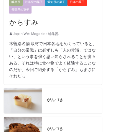
岐阜県
岐阜県の菓子
愛知県の菓子
日本の菓子
長野県の菓子
からすみ
Japan Web Magazine 編集部
木曽路名物 取材で日本各地をめぐっていると、
「自分の常識」は必ずしも「人の常識」ではな
い、という事を強く思い知らされることが度々
ある。それは特に食べ物でよく経験することな
のだが、今回ご紹介する「からすみ」もまさに
それだっ
がんづき
がんづき