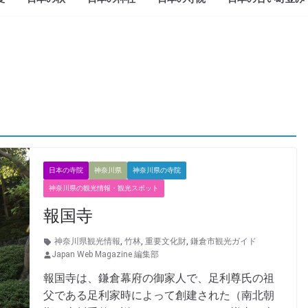
日本の寺院
神奈川県
神奈川県の寺院
神奈川県の観光情報・観光スポット
報国寺
神奈川県観光情報
,
竹林
,
重要文化財
,
鎌倉市観光ガイド
Japan Web Magazine 編集部
報国寺は、鎌倉幕府の御家人で、足利尊氏の祖
父である足利家時によって創建された（南北朝