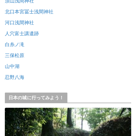
須山浅間神社
北口本宮冨士浅間神社
河口浅間神社
人穴富士講遺跡
白糸ノ滝
三保松原
山中湖
忍野八海
日本の城に行ってみよう！