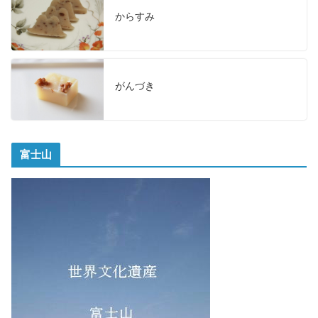
からすみ
がんづき
富士山