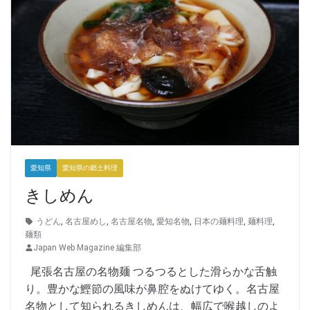
愛知県
愛知県の郷土料理
きしめん
うどん
,
名古屋めし
,
名古屋名物
,
愛知名物
,
日本の麺料理
,
麺料理
,
麺類
Japan Web Magazine 編集部
尾張名古屋の名物麺 つるつるとした滑らかな舌触
り。豊かな鰹節の風味が鼻腔をぬけてゆく。名古屋
名物として知られるきしめんは、幅広で喉越しのよ