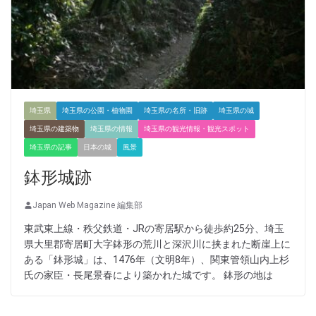
埼玉県
埼玉県の公園・植物園
埼玉県の名所・旧跡
埼玉県の城
埼玉県の建築物
埼玉県の情報
埼玉県の観光情報・観光スポット
埼玉県の記事
日本の城
風景
鉢形城跡
Japan Web Magazine 編集部
東武東上線・秩父鉄道・JRの寄居駅から徒歩約25分、埼玉
県大里郡寄居町大字鉢形の荒川と深沢川に挟まれた断崖上に
ある「鉢形城」は、1476年（文明8年）、関東管領山内上杉
氏の家臣・長尾景春により築かれた城です。 鉢形の地は