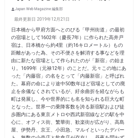
Japan Web Magazine 編集部
最終更新日 2019年12月21日
日本橋から甲府方面へとのびる「甲州街道」の最初
の宿場として1602年（慶長7年）に作られた高井戸
宿は、日本橋から約4里（約16キロメートル）もの
距離があった為、その不便さを解消する事などを理
由に新たな宿場として作られたのが「新宿」の始ま
り。1699年（元禄12年）のことだ。元々この地にあ
った「内藤宿」の名をとって「内藤新宿」と呼ばれ
た。幕府の命により途中50数年ほど宿場としての廃
止を余儀なくされているが、紆余曲折を経ながらも
町は発展し、今や世界的にも名を知られる巨大な町
となった。世界一の乗降客数を誇る新宿駅および徒
歩圏内にある東京メトロや西武新宿線などの駅を中
心に、オフィス街、繁華街、歓楽街が広がり、高島
屋、伊勢丹、京王、小田急、マルイといったデパー
ト、無数の小売店と飲食店が存在し、昼夜を問わず