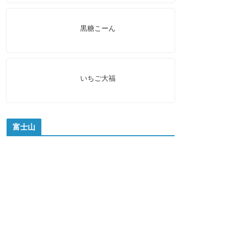
黒糖こーん
いちご大福
富士山