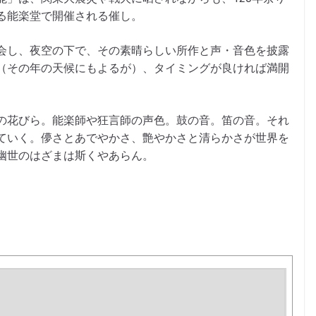
る能楽堂で開催される催し。
会し、夜空の下で、その素晴らしい所作と声・音色を披露
（その年の天候にもよるが）、タイミングが良ければ満開
の花びら。能楽師や狂言師の声色。鼓の音。笛の音。それ
ていく。儚さとあでやかさ、艶やかさと清らかさが世界を
幽世のはざまは斯くやあらん。