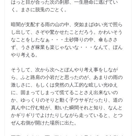
はっと目が合った次の刹那、一生懸命に逃げてい
く。まさに脱兎のごとく。
暗闇が支配する雨の山の中、突如まばゆい光で照ら
し出して、さぞや驚かせたことだろう。かわいそう
なことをしたなぁ・・・土砂降りの中、傘もささ
ず、うさぎ稼業も楽じゃないな・・・なんて、ぼん
やり考える。
そうして、次から次へとぼんやり考え事をしなが
ら、ふと路肩の小岩だと思ったのが、あまりの雨の
激しさに、もしくは突然の人工的な眩しい光ゆえ
に、固まってしまって慌てることさえ出来ないの
か、ゆっくりのそりと動く子ウサギだったり、道の
真ん中に佇む蛙が、動いた瞬間それと知り、なんと
かギリギリでよけたりしながら走っていると、とつ
ぜん右側が開けた場所に出た。