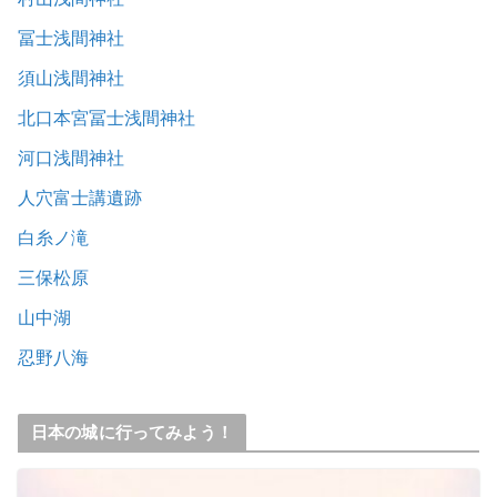
冨士浅間神社
須山浅間神社
北口本宮冨士浅間神社
河口浅間神社
人穴富士講遺跡
白糸ノ滝
三保松原
山中湖
忍野八海
日本の城に行ってみよう！