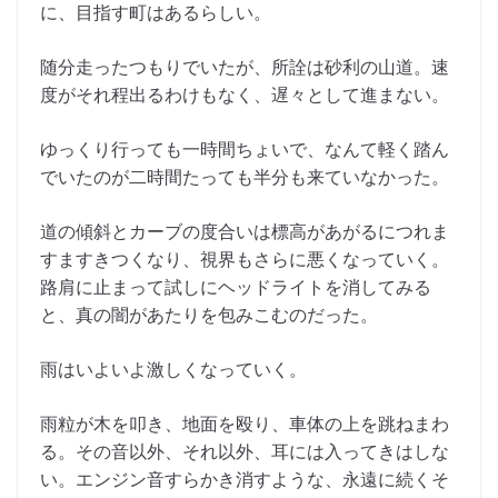
に、目指す町はあるらしい。
随分走ったつもりでいたが、所詮は砂利の山道。速
度がそれ程出るわけもなく、遅々として進まない。
ゆっくり行っても一時間ちょいで、なんて軽く踏ん
でいたのが二時間たっても半分も来ていなかった。
道の傾斜とカーブの度合いは標高があがるにつれま
すますきつくなり、視界もさらに悪くなっていく。
路肩に止まって試しにヘッドライトを消してみる
と、真の闇があたりを包みこむのだった。
雨はいよいよ激しくなっていく。
雨粒が木を叩き、地面を殴り、車体の上を跳ねまわ
る。その音以外、それ以外、耳には入ってきはしな
い。エンジン音すらかき消すような、永遠に続くそ