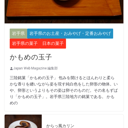
岩手県
岩手県のお土産・おみやげ・定番おみやげ
岩手県の菓子
日本の菓子
かもめの玉子
Japan Web Magazine 編集部
三陸銘菓「かもめの玉子」 包みを開けるとほんわりと柔ら
かな香りを纏いながら姿を現す純白色をした卵形の物体。い
や、卵形というよりもその姿は卵そのものだ。その名もずば
り「かもめの玉子」。岩手県三陸地方の銘菓である。 かも
めの
からっ風カリン