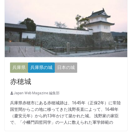
兵庫県
兵庫県の城
日本の城
赤穂城
Japan Web Magazine 編集部
兵庫県赤穂市にある赤穂城跡は、1645年（正保2年）に常陸
国笠間からこの地に移ってきた浅野長直によって、1648年
（慶安元年）から約13年かけて築かれた城。 浅野家の家臣
で、「小幡門四哲同学」の一人に数えられた軍学師範の