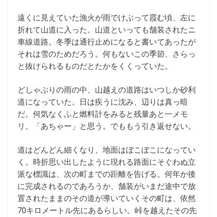
遠くに見えていた漁火が雨でけぶって霞む頃、左に
折れて山道に入った。山道といっても舗装されたニ
車線道路。冬季は通行止めになると書いてあったが
それは雪のためだろう。何もないこの季節、さらっ
と抜けられるものだとたかをくくっていた。
どしゃぶりの雨の中、山越えの道路はいつしか砂利
道になっていた。日は疾うに沈み、辺りは真っ暗
だ。何気なくふと燃料計をみると残量あと一メモ
リ。「あちゃー」と思う。でももう引き返せない。
道はどんどん細くなり、地面はぼこぼこになってい
く。時折思い出したように現れる路面にそぐわぬ立
派な標識は、次の町までの距離を告げる。何年か後
に完成されるのであろうか、舗装がいまだ途中で放
置されたままのその道が導いていくその町は、依然
70キロメートル先にあるらしい。峠を越えたその先