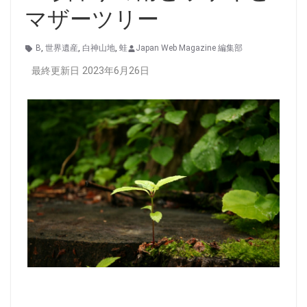
マザーツリー
B
,
世界遺産
,
白神山地
,
蛙
Japan Web Magazine 編集部
最終更新日 2023年6月26日