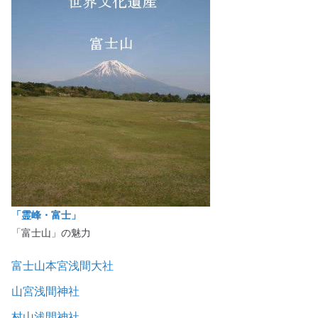
「霊峰・富士」
「富士山」の魅力
富士山本宮浅間大社
山宮浅間神社
村山浅間神社