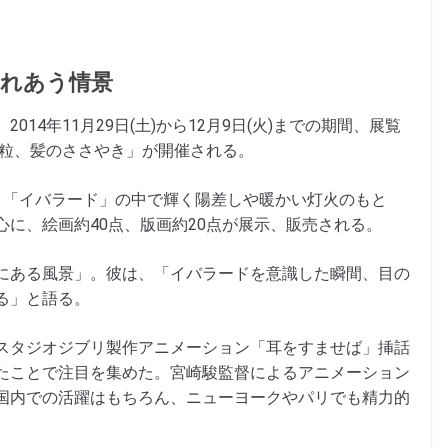
ふれあう情景
て、2014年11月29日(土)から12月9日(火)までの期間、展覧
光の粒、髪のささやき」が開催される。
で5回目。「イバラード」の中で輝く陽差しや暖かい灯火のもと
に、絵画約40点、版画約20点が展示、販売される。
にある風景」。彼は、「イバラードを意識した瞬間、目の
る」と語る。
スタジオジブリ製作アニメーション「耳をすませば」挿話
たことで注目を集めた。宮崎駿監督によるアニメーション
国内での活躍はもちろん、ニューヨークやパリでも精力的