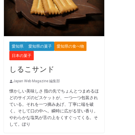
愛知県
愛知県の菓子
愛知県の食べ物
日本の菓子
しるこサンド
Japan Web Magazine 編集部
懐かしい美味しさ 指の先でちょんとつまめるほ
どのサイズのビスケットが、一つ一つ包装され
ている。それを一つ摘みあげ、丁寧に端を破
く。そして口の中へ。瞬時に広がる甘い香り。
やわらかな塩気が舌の上をくすぐってくる。そ
して。ぽり