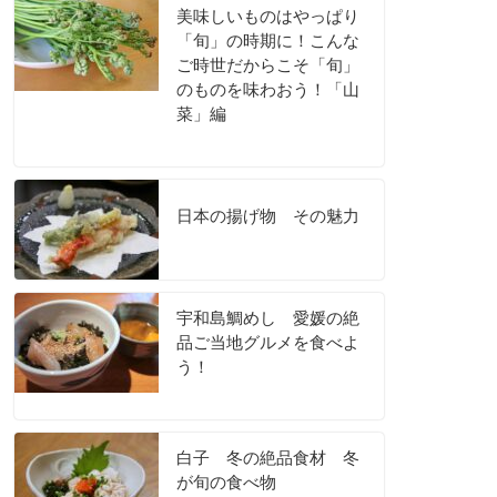
美味しいものはやっぱり
「旬」の時期に！こんな
ご時世だからこそ「旬」
のものを味わおう！「山
菜」編
日本の揚げ物 その魅力
宇和島鯛めし 愛媛の絶
品ご当地グルメを食べよ
う！
白子 冬の絶品食材 冬
が旬の食べ物