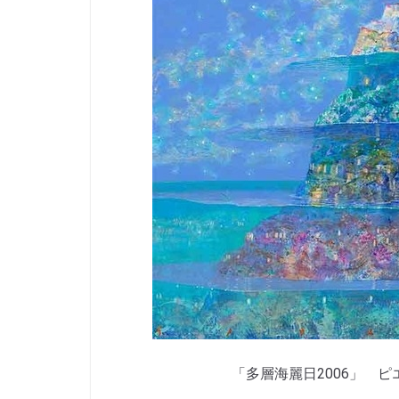
「多層海麗日2006」 ピ