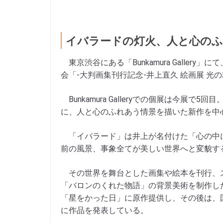
イバラードの灯火、人と心の
東京渋谷にある「Bunkamura Gallery」に
会「-大判画集刊行記念-井上直久 絵画展 
Bunkamura Galleryでの個展は今展
に、人と心のふれあう情景を描いた新作を中心
「イバラード」は井上が名付けた「心の中
前の風景、事象全てが美しい世界へと変貌す
その世界を舞台とした画集や絵本を刊行、
「バロンのくれた物語」の背景美術を制作し
「星をかった日」に原作提供し、その後は、
に作品を発表している。