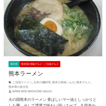
熊本県
熊本県のB級グルメ・ご当地グルメ
熊本ラーメン
ご当地ラーメン
,
日本の麺料理
,
熊本の美味いもの
,
熊本グルメ
,
熊本県の食文化
JAPAN WEB MAGAZINE HikoZa
火の国熊本のラーメン 香ばしいマー油としっかりと
した麺、そして濃厚で味わい深いスープ。久留米か