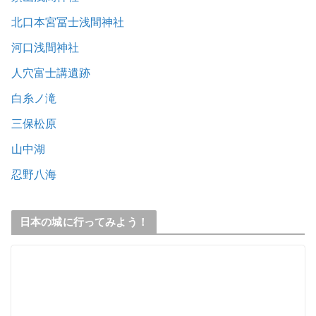
北口本宮冨士浅間神社
河口浅間神社
人穴富士講遺跡
白糸ノ滝
三保松原
山中湖
忍野八海
日本の城に行ってみよう！