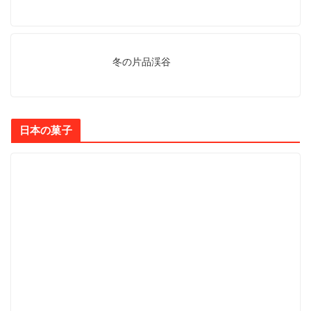
冬の片品渓谷
日本の菓子