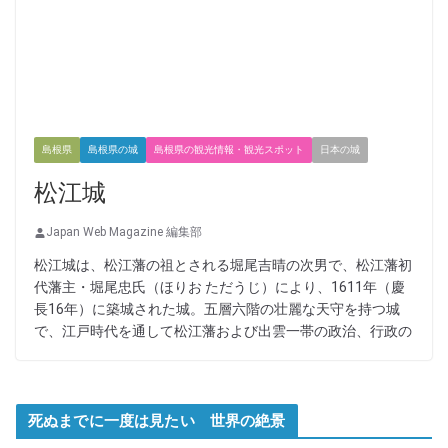
島根県
島根県の城
島根県の観光情報・観光スポット
日本の城
松江城
Japan Web Magazine 編集部
松江城は、松江藩の祖とされる堀尾吉晴の次男で、松江藩初
代藩主・堀尾忠氏（ほりお ただうじ）により、1611年（慶
長16年）に築城された城。五層六階の壮麗な天守を持つ城
で、江戸時代を通して松江藩および出雲一帯の政治、行政の
死ぬまでに一度は見たい 世界の絶景