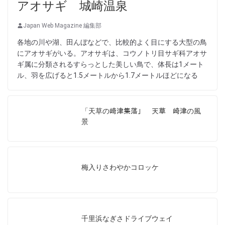
アオサギ 城崎温泉
Japan Web Magazine 編集部
各地の川や湖、田んぼなどで、比較的よく目にする大型の鳥
にアオサギがいる。アオサギは、コウノトリ目サギ科アオサ
ギ属に分類されるすらっとした美しい鳥で、体長は1メート
ル、羽を広げると1.5メートルから1.7メートルほどになる
「天草の﨑津集落」 天草 崎津の風
景
梅入りさわやかコロッケ
千里浜なぎさドライブウェイ