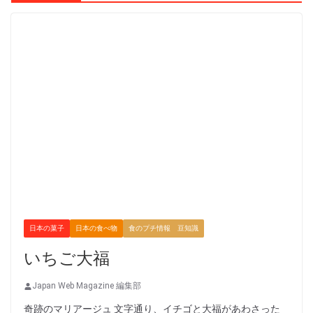
日本の菓子
日本の食べ物
食のプチ情報 豆知識
いちご大福
Japan Web Magazine 編集部
奇跡のマリアージュ 文字通り、イチゴと大福があわさった