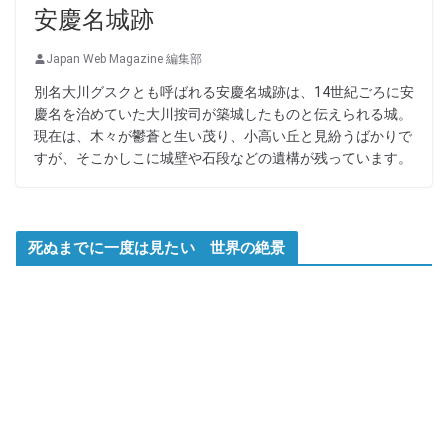
安慶名城跡
Japan Web Magazine 編集部
別名大川グスクとも呼ばれる安慶名城跡は、14世紀ごろに安
慶名を治めていた大川按司が築城したものと伝えられる城。
現在は、木々が鬱蒼と生い茂り、小高い丘と見紛うばかりで
すが、そこかしこに城壁や石段などの遺構が残っています。
死ぬまでに一度は見たい 世界の絶景