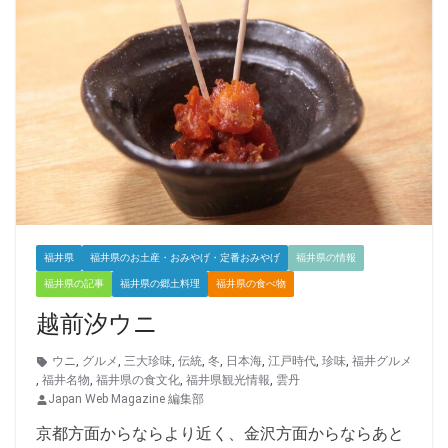
福井県
福井県のお土産・おみやげ・定番おみやげ
福井県の情報
福井県の記事
福井県の郷土料理
福井県の食べ物
越前汐ウニ
ウニ
,
グルメ
,
三大珍味
,
伝統
,
冬
,
日本海
,
江戸時代
,
珍味
,
福井グルメ
,
福井名物
,
福井県の食文化
,
福井県観光情報
,
雲丹
Japan Web Magazine 編集部
京都方面からならより近く、金沢方面からならあと