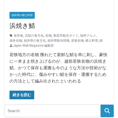
福井県の郷土料理
浜焼き鯖
保存食
,
北陸の食文化
,
名物
,
敦賀市観光ガイド
,
福井グルメ
,
福井名物
,
福井県の食文化
,
福井県観光情報
,
若狭名物
,
郷土料理
,
鯖
Japan Web Magazine 編集部
若狭地方の名物 獲れたて新鮮な鯖を串に刺し、豪快
に一本まま焼き上げるのが、越前若狭名物の浜焼き
鯖。かつて保存も運搬も今のような方法や技術がな
かった時代に、傷みやすい鯖を保存・運搬するため
の方法として編み出されたといわれる
続きを読む