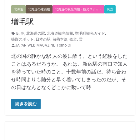
北海道
北海道の建築物
北海道の観光情報・観光スポット
風景
増毛駅
B
,
冬
,
北海道の駅
,
北海道観光情報
,
増毛町観光ガイド
,
撮影スポット
,
日本の駅
,
留萌本線
,
鉄道
,
雪
JAPAN WEB MAGAZINE Tomo Oi
北の国の静かな駅 人の波に酔う、という経験をした
ことはあるだろうか。 あれは、新宿駅の南口で知人
を待っていた時のこと。十数年前の話だ。待ち合わ
せ時間よりも随分と早く着いてしまったのだが、そ
の日はなんとなくどこかに動いて時
続きを読む