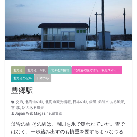
北海道
北海道 写真
北海道の情報
北海道の観光情報・観光スポット
北海道の記事
日本の冬
豊郷駅
交通
,
北海道の駅
,
北海道観光情報
,
日本の駅
,
鉄道
,
鉄道のある風景
,
雪
,
駅
,
駅のある風景
Japan Web Magazine 編集部
薄昏の駅 その駅は、周囲を氷で覆われていた。雪で
はなく、一歩踏み出すのも慎重を要するようなつる