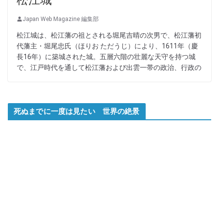
Japan Web Magazine 編集部
松江城は、松江藩の祖とされる堀尾吉晴の次男で、松江藩初
代藩主・堀尾忠氏（ほりお ただうじ）により、1611年（慶
長16年）に築城された城。五層六階の壮麗な天守を持つ城
で、江戸時代を通して松江藩および出雲一帯の政治、行政の
死ぬまでに一度は見たい 世界の絶景