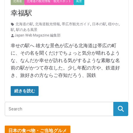
北海道
北海道の観光情報・観光スポット
風景
幸福駅
北海道の駅
,
北海道観光情報
,
帯広市観光ガイド
,
日本の駅
,
穏やか
,
駅
,
駅のある風景
Japan Web Magazine 編集部
幸せの駅へ 雄大な景色が広がる北海道は帯広の町
に、その名を聞くだけでちょっと気分が晴れるよう
な、なんだか幸せが訪れる気がするような素敵な名
前の駅がかつて存在した。少し年配の方や、鉄道好
き、旅好きの方ならご存知だろう、国鉄
続きを読む
日本の食べ物・ご当地グルメ