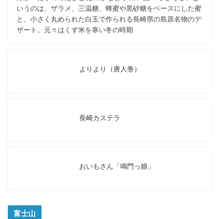
いうのは、ザラメ、三温糖、蜂蜜や黒砂糖をベースにした蜜
と、小さく丸められた白玉で作られる長崎県の島原名物のデ
ザート。元々はくず米を寒い冬の時期
よりより（唐人巻）
長崎カステラ
おいもさん「鳴門っ娘」
富士山