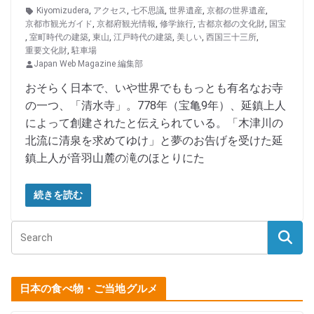
Kiyomizudera
,
アクセス
,
七不思議
,
世界遺産
,
京都の世界遺産
,
京都市観光ガイド
,
京都府観光情報
,
修学旅行
,
古都京都の文化財
,
国宝
,
室町時代の建築
,
東山
,
江戸時代の建築
,
美しい
,
西国三十三所
,
重要文化財
,
駐車場
Japan Web Magazine 編集部
おそらく日本で、いや世界でももっとも有名なお寺
の一つ、「清水寺」。778年（宝亀9年）、延鎮上人
によって創建されたと伝えられている。「木津川の
北流に清泉を求めてゆけ」と夢のお告げを受けた延
鎮上人が音羽山麓の滝のほとりにた
続きを読む
日本の食べ物・ご当地グルメ