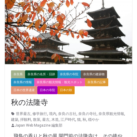
奈良県
奈良県の名所・旧跡
奈良県の寺院
奈良県の建築物
奈良県の情報
奈良県の観光情報・観光スポット
奈良県の記事
日本の世界遺産
日本の寺院
日本の秋
秋の法隆寺
世界最古
,
修学旅行
,
境内
,
奈良の古社
,
奈良の寺社
,
奈良県観光情報
,
建築
,
拝観料
,
散策
,
最古
,
木造
,
江戸時代
,
猫
,
秋
,
穏やか
Japan Web Magazine 編集部
飛鳥の香りと秋の風 開門前の法隆寺は、その後や