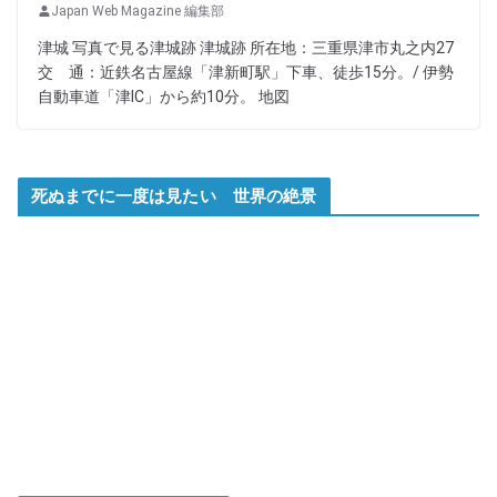
Japan Web Magazine 編集部
津城 写真で見る津城跡 津城跡 所在地：三重県津市丸之内27
交 通：近鉄名古屋線「津新町駅」下車、徒歩15分。/ 伊勢
自動車道「津IC」から約10分。 地図
死ぬまでに一度は見たい 世界の絶景