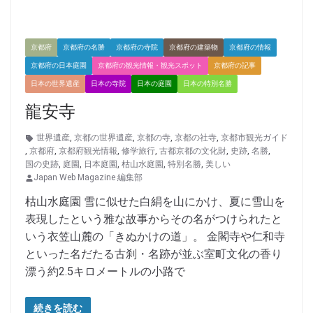
京都府
京都府の名勝
京都府の寺院
京都府の建築物
京都府の情報
京都府の日本庭園
京都府の観光情報・観光スポット
京都府の記事
日本の世界遺産
日本の寺院
日本の庭園
日本の特別名勝
龍安寺
世界遺産
,
京都の世界遺産
,
京都の寺
,
京都の社寺
,
京都市観光ガイド
,
京都府
,
京都府観光情報
,
修学旅行
,
古都京都の文化財
,
史跡
,
名勝
,
国の史跡
,
庭園
,
日本庭園
,
枯山水庭園
,
特別名勝
,
美しい
Japan Web Magazine 編集部
枯山水庭園 雪に似せた白絹を山にかけ、夏に雪山を
表現したという雅な故事からその名がつけられたと
いう衣笠山麓の「きぬかけの道」。 金閣寺や仁和寺
といった名だたる古刹・名跡が並ぶ室町文化の香り
漂う約2.5キロメートルの小路で
続きを読む