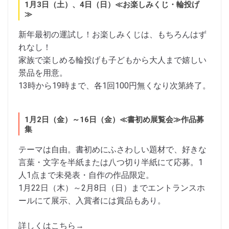
1月3日（土）、4日（日）≪お楽しみくじ・輪投げ
≫
新年最初の運試し！お楽しみくじは、もちろんはず
れなし！
家族で楽しめる輪投げも子どもから大人まで嬉しい
景品を用意。
13時から19時まで、各1回100円無くなり次第終了。
1月2日（金）～16日（金）≪書初め展覧会≫作品募
集
テーマは自由。書初めにふさわしい題材で、好きな
言葉・文字を半紙または八つ切り半紙にて応募。1
人1点まで未発表・自作の作品限定。
1月22日（木）～2月8日（日）までエントランスホ
ールにて展示、入賞者には賞品もあり。
詳しくはこちら→