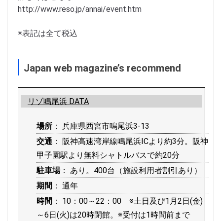
http://www.reso.jp/annai/event.htm
※表記は全て税込
Japan web magazine’s recommend
リゾ鳴尾浜 DATA
場所
： 兵庫県西宮市鳴尾浜3-13
交通
： 阪神高速湾岸線鳴尾浜ICより約3分。阪神
甲子園駅より無料シャトルバスで約20分
駐車場
： あり。400台（施設利用者割引あり）
期間
： 通年
時間
： 10：00～22：00 ※土日及び1月2日(金)
～6日(火)は20時閉館。※受付は1時間前まで