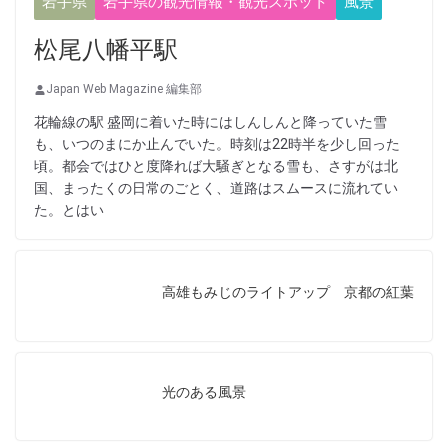
岩手県
岩手県の観光情報・観光スポット
風景
松尾八幡平駅
Japan Web Magazine 編集部
花輪線の駅 盛岡に着いた時にはしんしんと降っていた雪
も、いつのまにか止んでいた。時刻は22時半を少し回った
頃。都会ではひと度降れば大騒ぎとなる雪も、さすがは北
国、まったくの日常のごとく、道路はスムースに流れてい
た。とはい
高雄もみじのライトアップ 京都の紅葉
光のある風景