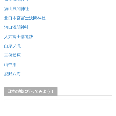
須山浅間神社
北口本宮冨士浅間神社
河口浅間神社
人穴富士講遺跡
白糸ノ滝
三保松原
山中湖
忍野八海
日本の城に行ってみよう！