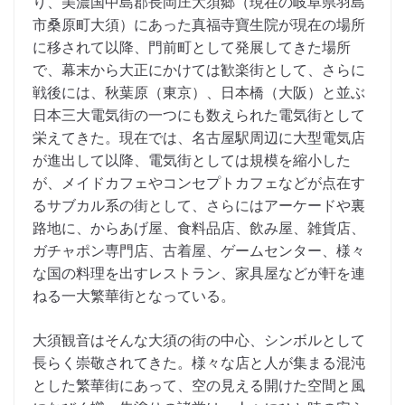
り、美濃国中島郡長岡庄大須郷（現在の岐阜県羽島
市桑原町大須）にあった真福寺寶生院が現在の場所
に移されて以降、門前町として発展してきた場所
で、幕末から大正にかけては歓楽街として、さらに
戦後には、秋葉原（東京）、日本橋（大阪）と並ぶ
日本三大電気街の一つにも数えられた電気街として
栄えてきた。現在では、名古屋駅周辺に大型電気店
が進出して以降、電気街としては規模を縮小した
が、メイドカフェやコンセプトカフェなどが点在す
るサブカル系の街として、さらにはアーケードや裏
路地に、からあげ屋、食料品店、飲み屋、雑貨店、
ガチャポン専門店、古着屋、ゲームセンター、様々
な国の料理を出すレストラン、家具屋などが軒を連
ねる一大繁華街となっている。
大須観音はそんな大須の街の中心、シンボルとして
長らく崇敬されてきた。様々な店と人が集まる混沌
とした繁華街にあって、空の見える開けた空間と風