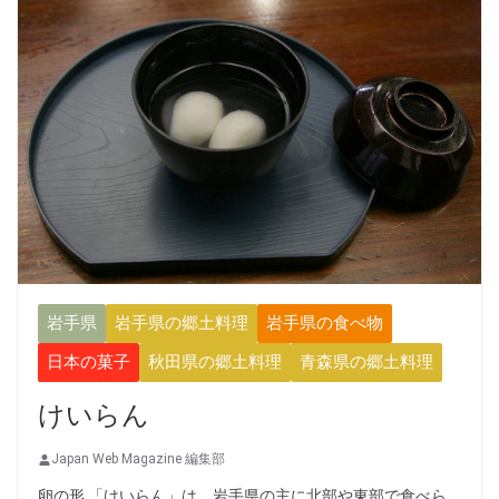
岩手県
岩手県の郷土料理
岩手県の食べ物
日本の菓子
秋田県の郷土料理
青森県の郷土料理
けいらん
Japan Web Magazine 編集部
卵の形 「けいらん」は、岩手県の主に北部や東部で食べら