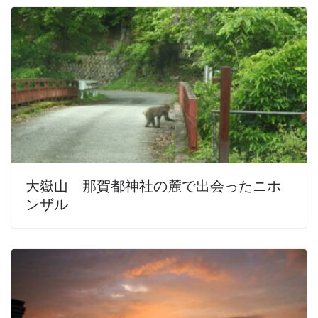
大嶽山 那賀都神社の麓で出会ったニホ
ンザル