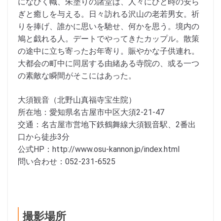
になびく幟、朱塗りの諸堂は、人々にひと時の安ら
ぎと癒しを与える。日々訪れる沢山の老若男女。祈
りを捧げ、誰かに思いを馳せ、何かを思う。境内の
鳩と戯れる人。デートでやってきたカップル。散策
の途中に立ち寄ったお年寄り。賑やかな子供連れ。
大都会の町中に同居する由緒ある寺院の、或る一つ
の素敵な瞬間がそこにはあった。
大須観音（北野山真福寺宝生院）
所在地：愛知県名古屋市中区大須2-21-47
交通：名古屋市営地下鉄鶴舞線大須観音駅、2番出
口から徒歩3分
公式HP：http://www.osu-kannon.jp/index.html
問い合わせ：052-231-6525
撮影場所