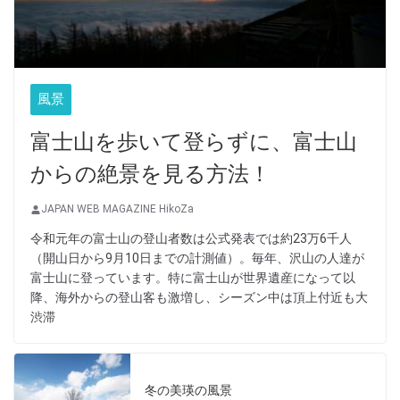
風景
富士山を歩いて登らずに、富士山
からの絶景を見る方法！
JAPAN WEB MAGAZINE HikoZa
令和元年の富士山の登山者数は公式発表では約23万6千人
（開山日から9月10日までの計測値）。毎年、沢山の人達が
富士山に登っています。特に富士山が世界遺産になって以
降、海外からの登山客も激増し、シーズン中は頂上付近も大
渋滞
冬の美瑛の風景