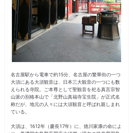
名古屋駅から電車で約15分、名古屋の繁華街の一つ
大須にある大須観音は、日本三大観音の一つにも数
えられる寺院。ご本尊として聖観音を祀る真言宗智
山派の別格本山で「北野山真福寺宝生院」が正式名
称だが、地元の人々には大須観音と呼ばれ親しまれ
ている。
大須は、1612年（慶長17年）に、徳川家康の命によ