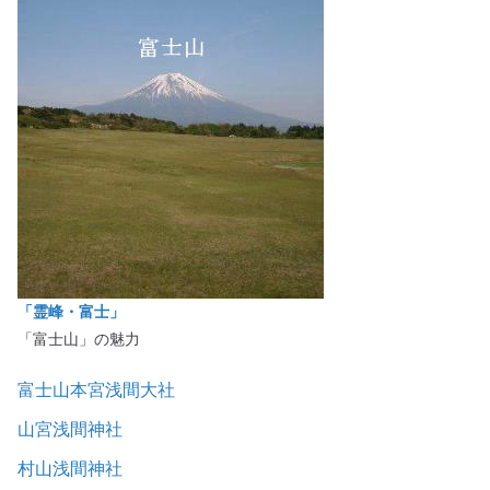
「霊峰・富士」
「富士山」の魅力
富士山本宮浅間大社
山宮浅間神社
村山浅間神社