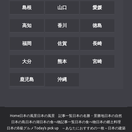
島根
山口
愛媛
高知
香川
徳島
福岡
佐賀
長崎
大分
熊本
宮崎
鹿児島
沖縄
Home
日本の風景
日本の風景 記事一覧
日本の名勝・景勝地
日本の自然
日本の島
日本の湖
日本の食べ物記事一覧
日本の食べ物
日本の郷土料理
日本のB級グルメ
Today’s pick up ～あなたにおすすめの一枚～
日本の建築