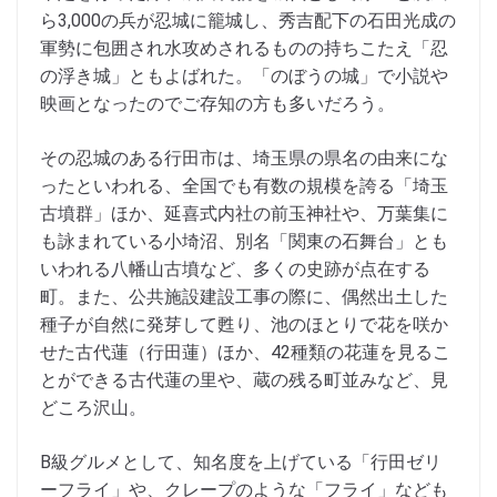
ら3,000の兵が忍城に籠城し、秀吉配下の石田光成の
軍勢に包囲され水攻めされるものの持ちこたえ「忍
の浮き城」ともよばれた。「のぼうの城」で小説や
映画となったのでご存知の方も多いだろう。
その忍城のある行田市は、埼玉県の県名の由来にな
ったといわれる、全国でも有数の規模を誇る「埼玉
古墳群」ほか、延喜式内社の前玉神社や、万葉集に
も詠まれている小埼沼、別名「関東の石舞台」とも
いわれる八幡山古墳など、多くの史跡が点在する
町。また、公共施設建設工事の際に、偶然出土した
種子が自然に発芽して甦り、池のほとりで花を咲か
せた古代蓮（行田蓮）ほか、42種類の花蓮を見るこ
とができる古代蓮の里や、蔵の残る町並みなど、見
どころ沢山。
B級グルメとして、知名度を上げている「行田ゼリ
ーフライ」や、クレープのような「フライ」なども