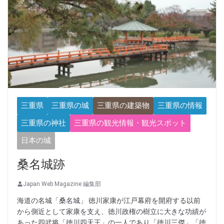
三重県
三重県の城
三重県の建築物
三重県の情報
三重県の神社
三重県の観光情報・観光スポット
日本の城
桑名城跡
Japan Web Magazine 編集部
海道の名城「桑名城」 徳川家康が江戸幕府を開府する以前
から側近として家康を支え、徳川政権の樹立に大きな功績が
あった四武将「徳川四天王」の一人であり「徳川三傑」「徳