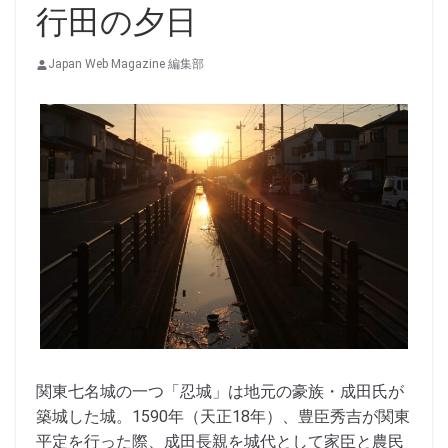
行田の夕日
Japan Web Magazine 編集部
関東七名城の一つ「忍城」は地元の豪族・成田氏が
築城した城。1590年（天正18年）、豊臣秀吉が関東
平定を行った際、成田長親を城代として家臣と農民