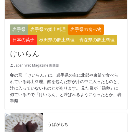
岩手県
岩手県の郷土料理
岩手県の食べ物
日本の菓子
秋田県の郷土料理
青森県の郷土料理
けいらん
Japan Web Magazine 編集部
卵の形 「けいらん」は、岩手県の主に北部や東部で食べら
れている郷土料理。餡を包んだ餅が汁の中に入ったものと、
汁に入っていないものとがあります。 見た目が「鶏卵」に
似ているので「けいらん」と呼ばれるようになったとか。岩
手県
うばがもち