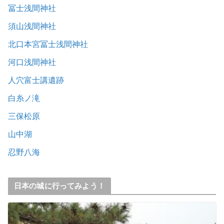
冨士浅間神社
須山浅間神社
北口本宮冨士浅間神社
河口浅間神社
人穴富士講遺跡
白糸ノ滝
三保松原
山中湖
忍野八海
日本の城に行ってみよう！