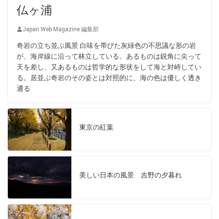
仏ヶ浦
Japan Web Magazine 編集部
奇岩の立ち並ぶ風景 白味を帯びた灰緑色の不思議な形の岩
が、海岸線に沿って林立している。あるものは鋭角に尖って
天を差し、又あるものは哲学的な形状をして海と対峙してい
る。居並ぶ奇岩のその姿とは対照的に、海の色は優しく透き
通る
東京の紅葉
美しい日本の風景 吉野の夕暮れ