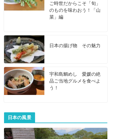
ご時世だからこそ「旬」
のものを味わおう！「山
菜」編
日本の揚げ物 その魅力
宇和島鯛めし 愛媛の絶
品ご当地グルメを食べよ
う！
日本の風景