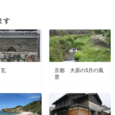
ます
と瓦
京都 大原の5月の風
景