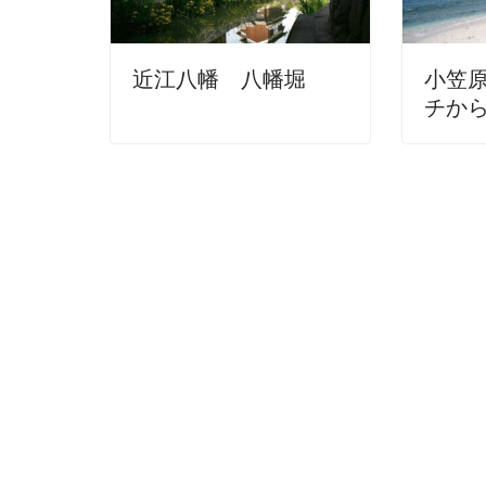
近江八幡 八幡堀
小笠
チか