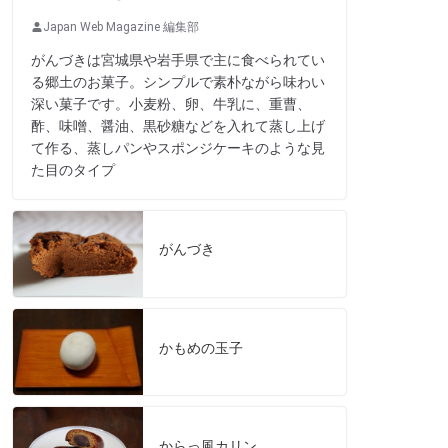
Japan Web Magazine 編集部
がんづきは宮城県や岩手県で主に食べられてい
る郷土のお菓子。シンプルで素朴ながら味わい
深い菓子です。小麦粉、卵、牛乳に、重曹、
酢、味噌、醤油、黒砂糖などを入れて蒸し上げ
て作る、蒸しパンやスポンジケーキのような見
た目のタイプ
がんづき
かもめの玉子
からっ風カリン