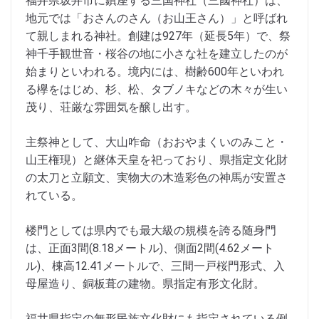
福井県坂井市に鎮座する三国神社（三國神社）は、
地元では「おさんのさん（お山王さん）」と呼ばれ
て親しまれる神社。創建は927年（延長5年）で、祭
神千手観世音・桜谷の地に小さな社を建立したのが
始まりといわれる。境内には、樹齢600年といわれ
る欅をはじめ、杉、松、タブノキなどの木々が生い
茂り、荘厳な雰囲気を醸し出す。
主祭神として、大山咋命（おおやまくいのみこと・
山王権現）と継体天皇を祀っており、県指定文化財
の太刀と立願文、実物大の木造彩色の神馬が安置さ
れている。
楼門としては県内でも最大級の規模を誇る随身門
は、正面3間(8.18メートル)、側面2間(4.62メート
ル)、棟高12.41メートルで、三間一戸桜門形式、入
母屋造り、銅板葺の建物。県指定有形文化財。
福井県指定の無形民族文化財にも指定されている例