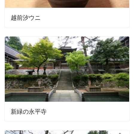
越前汐ウニ
新緑の永平寺