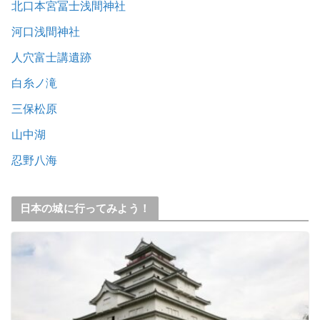
北口本宮冨士浅間神社
河口浅間神社
人穴富士講遺跡
白糸ノ滝
三保松原
山中湖
忍野八海
日本の城に行ってみよう！