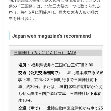
祭の「三国祭」は、北陸三大祭の一つに数えられる
祭り。毎年5月に開催され、巨大な武者人形が町の
中を練り歩く。
Japan web magazine’s recommend
三国神社（みくにじんじゃ） DATA
場所
： 福井県坂井市三国町山王6丁目2-80
交通（公共交通機関で）
： JR北陸本線芦原温泉
駅下車、京福バス三国町行きで三国神社前下
車、約20分。または、JR北陸本線福井駅からえ
ちぜん鉄道三国芦原線乗車、三国神社駅下車徒
歩10分。
交通（車で）
： 北陸自動車道金津ICから車で25