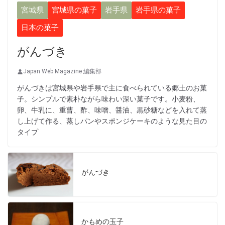
宮城県
宮城県の菓子
岩手県
岩手県の菓子
日本の菓子
がんづき
Japan Web Magazine 編集部
がんづきは宮城県や岩手県で主に食べられている郷土のお菓
子。シンプルで素朴ながら味わい深い菓子です。小麦粉、
卵、牛乳に、重曹、酢、味噌、醤油、黒砂糖などを入れて蒸
し上げて作る、蒸しパンやスポンジケーキのような見た目の
タイプ
がんづき
かもめの玉子