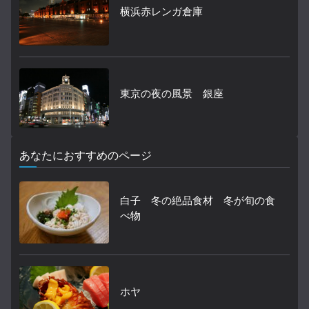
横浜赤レンガ倉庫
東京の夜の風景 銀座
あなたにおすすめのページ
白子 冬の絶品食材 冬が旬の食
べ物
ホヤ