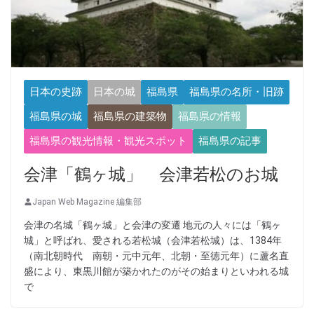
日本の史跡
日本の城
福島県
福島県の名所・旧跡
福島県の城
福島県の建築物
福島県の情報
福島県の観光情報・観光スポット
福島県の記事
会津「鶴ヶ城」 会津若松のお城
Japan Web Magazine 編集部
会津の名城「鶴ヶ城」と会津の変遷 地元の人々には「鶴ヶ
城」と呼ばれ、愛される若松城（会津若松城）は、1384年
（南北朝時代 南朝・元中元年、北朝・至徳元年）に蘆名直
盛により、東黒川館が築かれたのがその始まりといわれる城
で