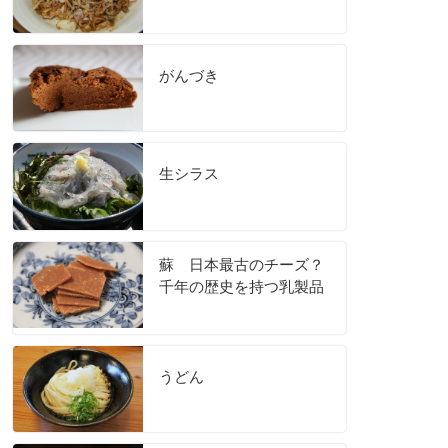
がんづき
生シラス
蘇 日本最古のチーズ？
千年の歴史を持つ乳製品
うどん