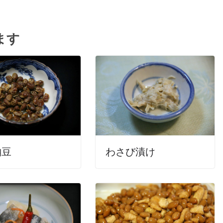
ます
納豆
わさび漬け