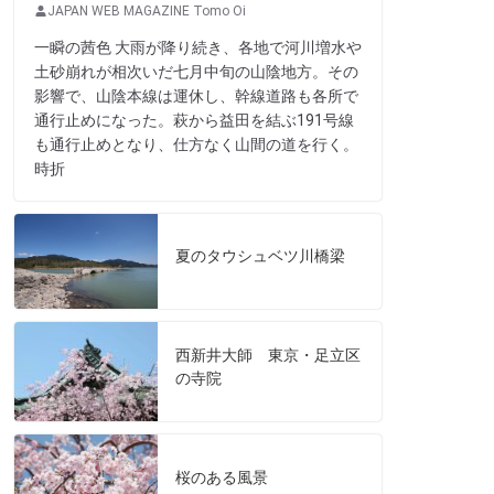
JAPAN WEB MAGAZINE Tomo Oi
一瞬の茜色 大雨が降り続き、各地で河川増水や
土砂崩れが相次いだ七月中旬の山陰地方。その
影響で、山陰本線は運休し、幹線道路も各所で
通行止めになった。萩から益田を結ぶ191号線
も通行止めとなり、仕方なく山間の道を行く。
時折
夏のタウシュベツ川橋梁
西新井大師 東京・足立区
の寺院
桜のある風景