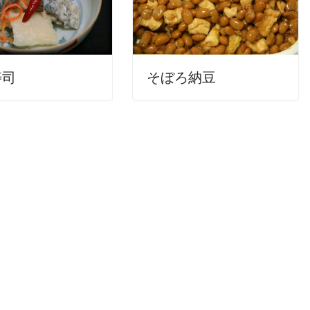
寿司
そぼろ納豆