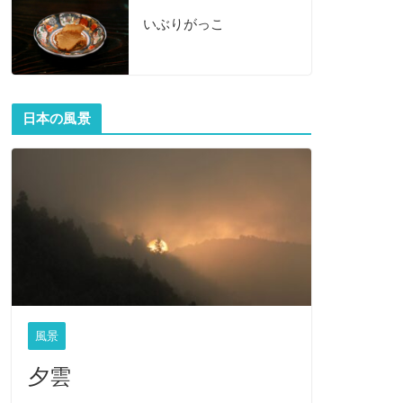
いぶりがっこ
日本の風景
風景
夕雲