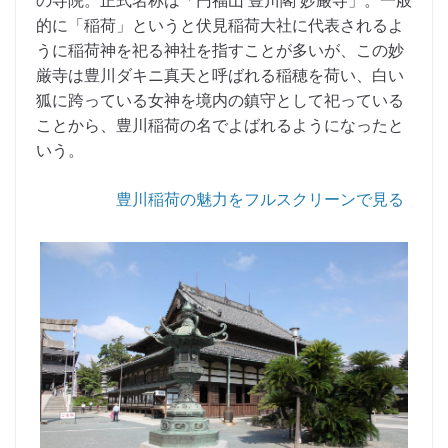
の寺院。正式名称は「円福山 豊川閣 妙厳寺」。一般
的に「稲荷」というと伏見稲荷大社に代表されるよ
うに稲荷神を祀る神社を指すことが多いが、この妙
厳寺は豊川ダキニ真天と呼ばれる稲穂を荷い、白い
狐に跨っている女神を境内の鎮守として祀っている
ことから、豊川稲荷の名でよばれるようになったと
いう。
豊川稲荷の魅力をフルスクリーンで見る