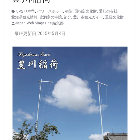
いなり寿司
,
パワースポット
,
初詣
,
国指定文化財
,
愛知の寺社
,
愛知県観光情報
,
曹洞宗の寺院
,
節分
,
豊川市観光ガイド
,
重要文化財
Japan Web Magazine 編集部
最終更新日 2015年5月4日