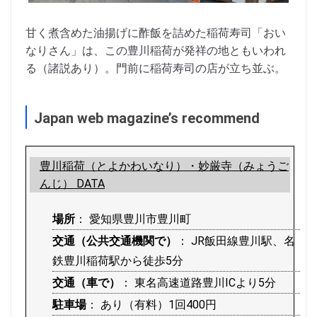
甘く煮含めた油揚げに酢飯を詰めた稲荷寿司「おい
なりさん」は、この豊川稲荷が発祥の地ともいわれ
る（諸説あり）。門前に稲荷寿司の店が立ち並ぶ。
Japan web magazine’s recommend
豊川稲荷（とよかわいなり）・妙厳寺（みょうご
んじ） DATA
場所
： 愛知県豊川市豊川町
交通（公共交通機関で）
： JR飯田線豊川駅、名
鉄豊川稲荷駅から徒歩5分
交通（車で）
： 東名高速道路豊川ICより5分
駐車場
： あり（有料）1回400円