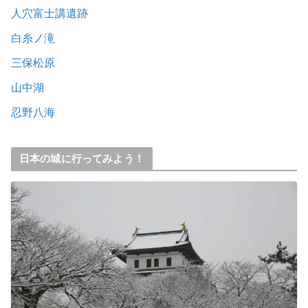
人穴富士講遺跡
白糸ノ滝
三保松原
山中湖
忍野八海
日本の城に行ってみよう！