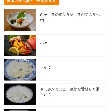
日本の食べ物・ご当地グルメ
白子 冬の絶品食材 冬が旬の食べ
物
ホヤ
生ゆば
さしみかまぼこ 絶妙な舌触りと滑
らかさ