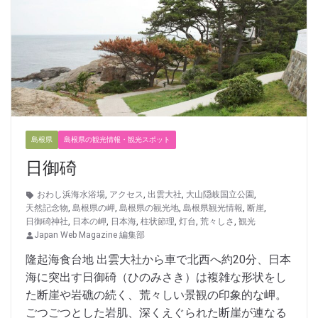
島根県
島根県の観光情報・観光スポット
日御碕
おわし浜海水浴場
,
アクセス
,
出雲大社
,
大山隠岐国立公園
,
天然記念物
,
島根県の岬
,
島根県の観光地
,
島根県観光情報
,
断崖
,
日御碕神社
,
日本の岬
,
日本海
,
柱状節理
,
灯台
,
荒々しさ
,
観光
Japan Web Magazine 編集部
隆起海食台地 出雲大社から車で北西へ約20分、日本
海に突出す日御碕（ひのみさき）は複雑な形状をし
た断崖や岩礁の続く、荒々しい景観の印象的な岬。
ごつごつとした岩肌、深くえぐられた断崖が連なる