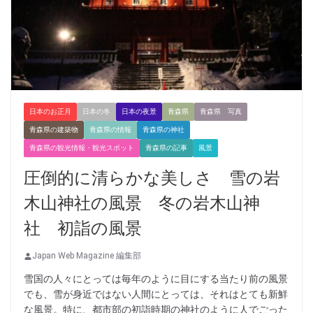
日本のお正月
日本の冬
日本の夜景
青森県
青森県 写真
青森県の建築物
青森県の情報
青森県の神社
青森県の観光情報・観光スポット
青森県の記事
風景
圧倒的に清らかな美しさ 雪の岩
木山神社の風景 冬の岩木山神
社 初詣の風景
Japan Web Magazine 編集部
雪国の人々にとっては毎年のように目にする当たり前の風景
でも、雪が身近ではない人間にとっては、それはとても新鮮
な風景。特に、都市部の初詣時期の神社のように人でごった