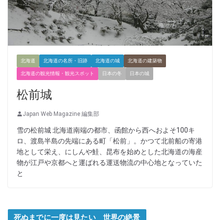
北海道
北海道の名所・旧跡
北海道の城
北海道の建築物
北海道の観光情報・観光スポット
日本の冬
日本の城
松前城
Japan Web Magazine 編集部
雪の松前城 北海道南端の都市、函館から西へおよそ100キ
ロ、渡島半島の先端にある町「松前」。かつて北前船の寄港
地として栄え、にしんや鮭、昆布を始めとした北海道の海産
物が江戸や京都へと運ばれる運送物流の中心地となっていた
と
死ぬまでに一度は見たい 世界の絶景