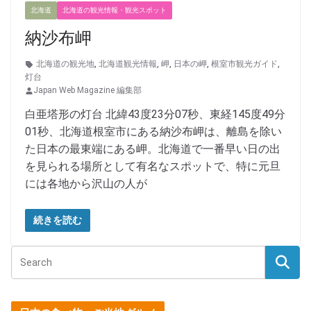
北海道
北海道の観光情報・観光スポット
納沙布岬
北海道の観光地
,
北海道観光情報
,
岬
,
日本の岬
,
根室市観光ガイド
,
灯台
Japan Web Magazine 編集部
白亜塔形の灯台 北緯43度23分07秒、東経145度49分
01秒、北海道根室市にある納沙布岬は、離島を除い
た日本の最東端にある岬。北海道で一番早い日の出
を見られる場所として有名なスポットで、特に元旦
には各地から沢山の人が
続きを読む