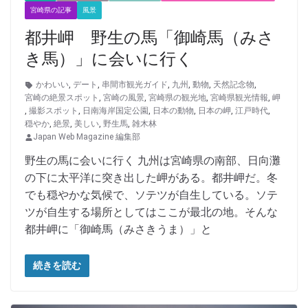
宮崎県の記事
風景
都井岬 野生の馬「御崎馬（みさ
き馬）」に会いに行く
かわいい
,
デート
,
串間市観光ガイド
,
九州
,
動物
,
天然記念物
,
宮崎の絶景スポット
,
宮崎の風景
,
宮崎県の観光地
,
宮崎県観光情報
,
岬
,
撮影スポット
,
日南海岸国定公園
,
日本の動物
,
日本の岬
,
江戸時代
,
穏やか
,
絶景
,
美しい
,
野生馬
,
雑木林
Japan Web Magazine 編集部
野生の馬に会いに行く 九州は宮崎県の南部、日向灘
の下に太平洋に突き出した岬がある。都井岬だ。冬
でも穏やかな気候で、ソテツが自生している。ソテ
ツが自生する場所としてはここが最北の地。そんな
都井岬に「御崎馬（みさきうま）」と
続きを読む