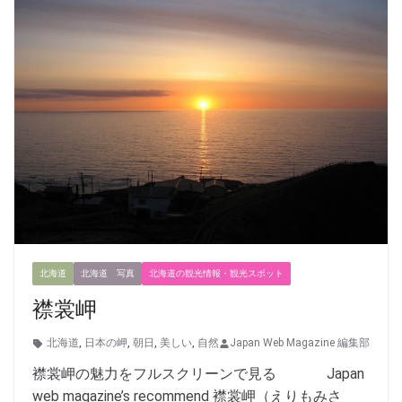
北海道
北海道 写真
北海道の観光情報・観光スポット
襟裳岬
北海道
,
日本の岬
,
朝日
,
美しい
,
自然
Japan Web Magazine 編集部
襟裳岬の魅力をフルスクリーンで見る Japan
web magazine’s recommend 襟裳岬（えりもみさ