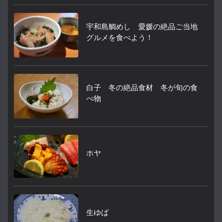
宇和島鯛めし 愛媛の絶品ご当地
グルメを食べよう！
白子 冬の絶品食材 冬が旬の食
べ物
ホヤ
生ゆば