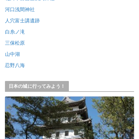
河口浅間神社
人穴富士講遺跡
白糸ノ滝
三保松原
山中湖
忍野八海
日本の城に行ってみよう！