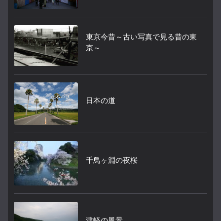
東京今昔～古い写真で見る昔の東
京～
日本の道
千鳥ヶ淵の夜桜
津軽の風景