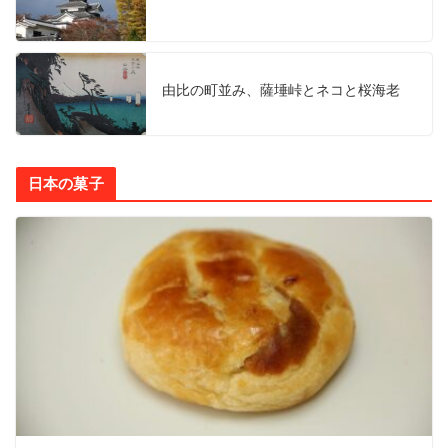
由比の町並み、薩埵峠とネコと桜海老
日本の菓子