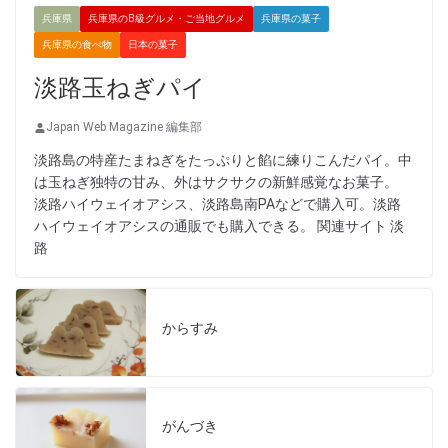
兵庫県
兵庫県のB級グルメ・ご当地グルメ
兵庫県の菓子
兵庫県の食べ物
日本の菓子
淡路玉ねぎパイ
Japan Web Magazine 編集部
淡路島の特産たまねぎをたっぷりと餡に練りこんだパイ。中
は玉ねぎ独特の甘み、外はサクサクの新鮮感覚なお菓子。
淡路ハイウェイオアシス、淡路島南PAなどで購入可。淡路
ハイウェイオアシスの通販でも購入できる。 関連サイト 淡
路
からすみ
がんづき