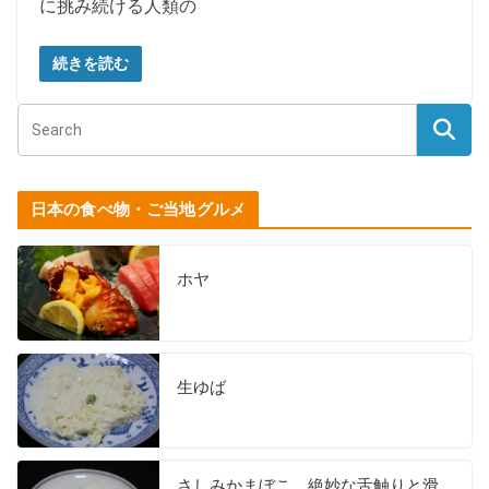
に挑み続ける人類の
続きを読む
日本の食べ物・ご当地グルメ
ホヤ
生ゆば
さしみかまぼこ 絶妙な舌触りと滑