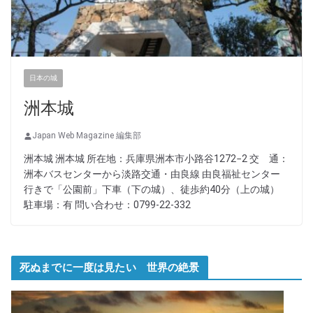
日本の城
洲本城
Japan Web Magazine 編集部
洲本城 洲本城 所在地：兵庫県洲本市小路谷1272−2 交 通：
洲本バスセンターから淡路交通・由良線 由良福祉センター
行きで「公園前」下車（下の城）、徒歩約40分（上の城）
駐車場：有 問い合わせ：0799-22-332
死ぬまでに一度は見たい 世界の絶景