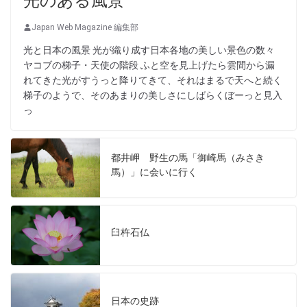
光のある風景
Japan Web Magazine 編集部
光と日本の風景 光が織り成す日本各地の美しい景色の数々
ヤコブの梯子・天使の階段 ふと空を見上げたら雲間から漏
れてきた光がすうっと降りてきて、それはまるで天へと続く
梯子のようで、そのあまりの美しさにしばらくぼーっと見入
っ
都井岬 野生の馬「御崎馬（みさき
馬）」に会いに行く
臼杵石仏
日本の史跡