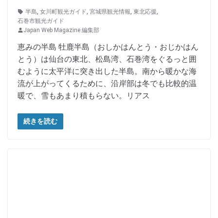
半島
,
女川町観光ガイド
,
宮城県観光情報
,
東北応援
,
石巻市観光ガイド
Japan Web Magazine 編集部
恵みの半島 牡鹿半島（おしかはんとう・おじかはん
とう）は仙台の東北、松島湾、石巻湾をぐるっと囲
むように太平洋に突き出した半島。南から暖かな海
流が上がってくるために、沿岸部は冬でも比較的温
暖で、雪もあまり積もらない。リアス
続きを読む