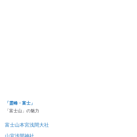
「霊峰・富士」
「富士山」の魅力
富士山本宮浅間大社
山宮浅間神社