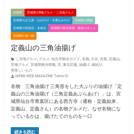
宮城県
宮城県のB級グルメ・ご当地グルメ
宮城県のお土産・おみやげ・定番おみやげ
宮城県の情報
宮城県の特産品・名産品
宮城県の観光情報・観光スポット
宮城県の食べ物
定義山の三角油揚げ
ご当地グルメ
,
グルメ
,
仙台市観光ガイド
,
名物
,
大豆
,
安産
,
定義山
,
宮城グルメ
,
宮城県観光情報
,
寺
,
東北応援
,
油揚げ
,
縁結び
,
美味しいもの
JAPAN WEB MAGAZINE Tomo Oi
名物 三角油揚げ 三角形をした大ぶりの油揚げ「定
義山の三角油揚げ（三角定義あぶらあげ）」は、宮
城県仙台市青葉区にある西方寺（通称・定義如来、
定義山、定義さん）の名物グルメだ。なぜ名物にな
っているかは、揚げたてのものを一口
続きを読む