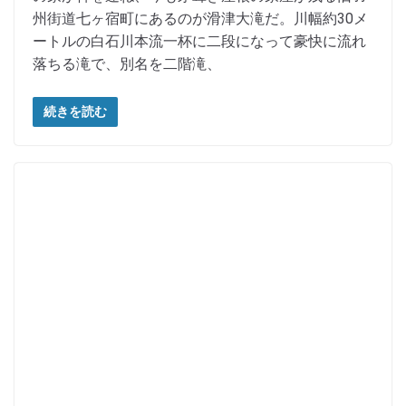
州街道七ヶ宿町にあるのが滑津大滝だ。川幅約30メ
ートルの白石川本流一杯に二段になって豪快に流れ
落ちる滝で、別名を二階滝、
続きを読む