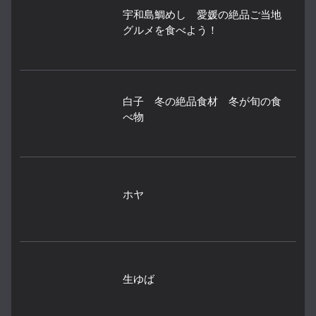
宇和島鯛めし 愛媛の絶品ご当地
グルメを食べよう！
白子 冬の絶品食材 冬が旬の食
べ物
ホヤ
生ゆば