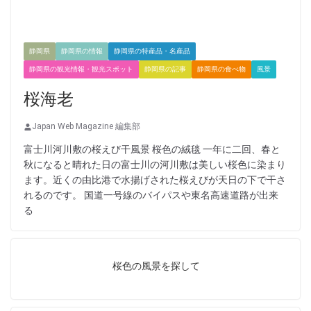
静岡県
静岡県の情報
静岡県の特産品・名産品
静岡県の観光情報・観光スポット
静岡県の記事
静岡県の食べ物
風景
桜海老
Japan Web Magazine 編集部
富士川河川敷の桜えび干風景 桜色の絨毯 一年に二回、春と
秋になると晴れた日の富士川の河川敷は美しい桜色に染まり
ます。近くの由比港で水揚げされた桜えびが天日の下で干さ
れるのです。 国道一号線のバイパスや東名高速道路が出来
る
桜色の風景を探して