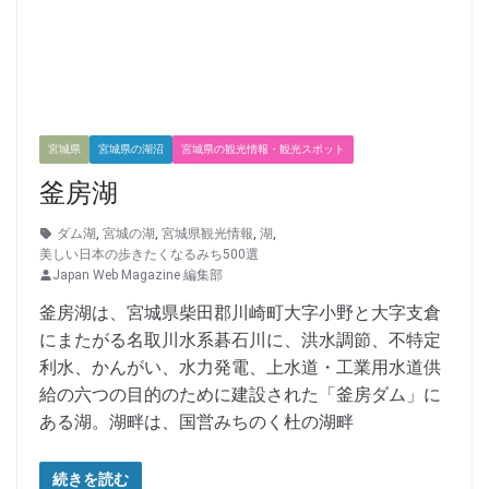
宮城県
宮城県の湖沼
宮城県の観光情報・観光スポット
釜房湖
ダム湖
,
宮城の湖
,
宮城県観光情報
,
湖
,
美しい日本の歩きたくなるみち500選
Japan Web Magazine 編集部
釜房湖は、宮城県柴田郡川崎町大字小野と大字支倉
にまたがる名取川水系碁石川に、洪水調節、不特定
利水、かんがい、水力発電、上水道・工業用水道供
給の六つの目的のために建設された「釜房ダム」に
ある湖。湖畔は、国営みちのく杜の湖畔
続きを読む