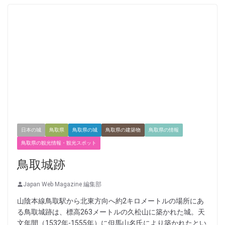
日本の城
鳥取県
鳥取県の城
鳥取県の建築物
鳥取県の情報
鳥取県の観光情報・観光スポット
鳥取城跡
Japan Web Magazine 編集部
山陰本線鳥取駅から北東方向へ約2キロメートルの場所にあ
る鳥取城跡は、標高263メートルの久松山に築かれた城。天
文年間（1532年-1555年）に但馬山名氏により築かれたとい