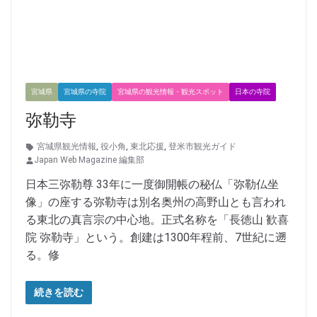
宮城県
宮城県の寺院
宮城県の観光情報・観光スポット
日本の寺院
弥勒寺
宮城県観光情報
,
役小角
,
東北応援
,
登米市観光ガイド
Japan Web Magazine 編集部
日本三弥勒尊 33年に一度御開帳の秘仏「弥勒仏坐
像」の座する弥勒寺は別名奥州の高野山とも言われ
る東北の真言宗の中心地。正式名称を「長徳山 歓喜
院 弥勒寺」という。創建は1300年程前、7世紀に遡
る。修
続きを読む