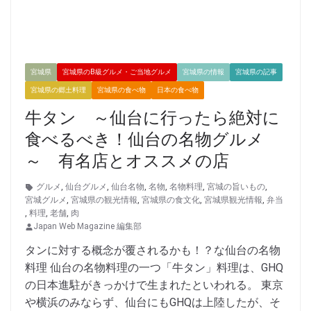
宮城県
宮城県のB級グルメ・ご当地グルメ
宮城県の情報
宮城県の記事
宮城県の郷土料理
宮城県の食べ物
日本の食べ物
牛タン ～仙台に行ったら絶対に
食べるべき！仙台の名物グルメ
～ 有名店とオススメの店
グルメ
,
仙台グルメ
,
仙台名物
,
名物
,
名物料理
,
宮城の旨いもの
,
宮城グルメ
,
宮城県の観光情報
,
宮城県の食文化
,
宮城県観光情報
,
弁当
,
料理
,
老舗
,
肉
Japan Web Magazine 編集部
タンに対する概念が覆されるかも！？な仙台の名物
料理 仙台の名物料理の一つ「牛タン」料理は、GHQ
の日本進駐がきっかけで生まれたといわれる。 東京
や横浜のみならず、仙台にもGHQは上陸したが、そ