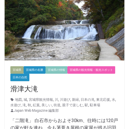
宮城県
宮城県の名勝
宮城県の情報
宮城県の観光情報・観光スポット
日本の自然
滑津大滝
地図
,
城
,
宮城県観光情報
,
川
,
川遊び
,
新緑
,
日本の滝
,
東北応援
,
水
,
水遊び
,
滝
,
秋
,
紅葉
,
美しい
,
街道
,
親子で楽しむ
,
駅
,
駐車場
Japan Web Magazine 編集部
「二階滝」 白石市からおよそ30km、往時には120戸
の家が軒を連ね、今も茅葺き屋根の家屋が残る旧羽