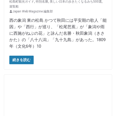
松島町観光ガイド
,
特別名勝
,
美しい日本の歩きたくなるみち500選
,
遊覧船
Japan Web Magazine 編集部
西の象潟 東の松島 かつて秋田には平安期の歌人「能
因」や「西行」が巡り、「松尾芭蕉」が「象潟や雨
に西施がねぶの花」と詠んだ名勝・秋田象潟（きさ
かた）の「八十八潟」「九十九島」があった。1809
年（文化6年）10
続きを読む