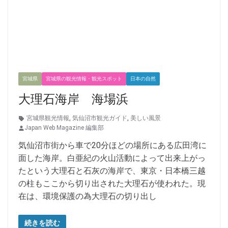
宮城県
宮城県の観光情報・観光スポット
日本の自然
大理石海岸 海場浜
宮城県観光情報
,
気仙沼市観光ガイド
,
美しい風景
Japan Web Magazine 編集部
気仙沼市街から車で20分ほどの場所にある広田湾に
面した海岸。白亜紀の火山活動によって出来上がっ
たという大理石と石灰の海岸で、東京・日本橋三越
の柱もここから切り出された大理石が使われた。現
在は、環境保護の為大理石の切り出し
続きを読む