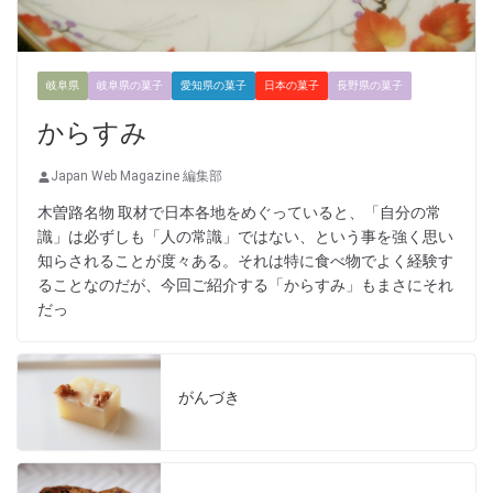
岐阜県
岐阜県の菓子
愛知県の菓子
日本の菓子
長野県の菓子
からすみ
Japan Web Magazine 編集部
木曽路名物 取材で日本各地をめぐっていると、「自分の常
識」は必ずしも「人の常識」ではない、という事を強く思い
知らされることが度々ある。それは特に食べ物でよく経験す
ることなのだが、今回ご紹介する「からすみ」もまさにそれ
だっ
がんづき