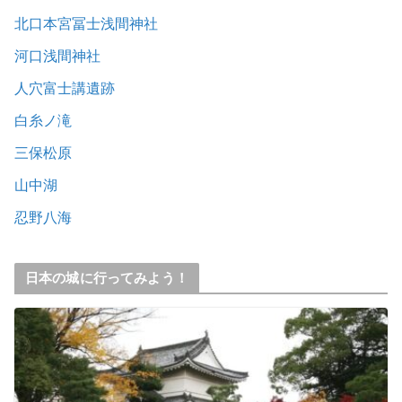
北口本宮冨士浅間神社
河口浅間神社
人穴富士講遺跡
白糸ノ滝
三保松原
山中湖
忍野八海
日本の城に行ってみよう！