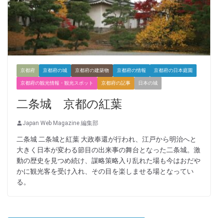
京都府
京都府の城
京都府の建築物
京都府の情報
京都府の日本庭園
京都府の観光情報・観光スポット
京都府の記事
日本の城
二条城 京都の紅葉
Japan Web Magazine 編集部
二条城 二条城と紅葉 大政奉還が行われ、江戸から明治へと
大きく日本が変わる節目の出来事の舞台となった二条城。激
動の歴史を見つめ続け、謀略策略入り乱れた場も今はおだや
かに観光客を受け入れ、その目を楽しませる場となってい
る。