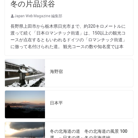
冬の片品渓谷
Japan Web Magazine 編集部
長野県上田市から栃木県日光市まで、約320キロメートルに
渡って続く「日本ロマンチック街道」は、150以上の観光コ
ースが点在するともいわれるドイツの「ロマンチック街道」
に倣って名付けられた道。 観光コースの数や知名度では本
海野宿
日本平
冬の北海道の道 冬の北海道の風景 100
選 ～日本の道～冬の北海道編