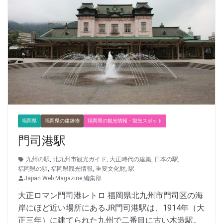
福岡県
福岡県の建築物
福岡県の観光情報・観光スポット
門司港駅
九州の駅
,
北九州市観光ガイド
,
大正時代の建築
,
日本の駅
,
福岡県の駅
,
福岡県観光情報
,
重要文化財
,
駅
Japan Web Magazine 編集部
大正ロマン門司港レトロ 福岡県北九州市門司区の海
岸にほど近い場所にあるJR門司港駅は、1914年（大
正三年）に建てられた九州で二番目に古い木造駅。