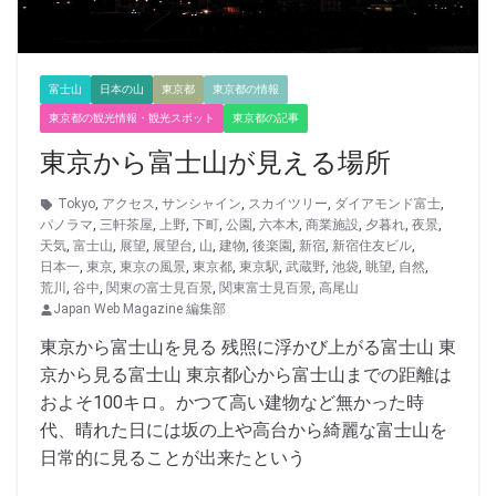
富士山
日本の山
東京都
東京都の情報
東京都の観光情報・観光スポット
東京都の記事
東京から富士山が見える場所
Tokyo
,
アクセス
,
サンシャイン
,
スカイツリー
,
ダイアモンド富士
,
パノラマ
,
三軒茶屋
,
上野
,
下町
,
公園
,
六本木
,
商業施設
,
夕暮れ
,
夜景
,
天気
,
富士山
,
展望
,
展望台
,
山
,
建物
,
後楽園
,
新宿
,
新宿住友ビル
,
日本一
,
東京
,
東京の風景
,
東京都
,
東京駅
,
武蔵野
,
池袋
,
眺望
,
自然
,
荒川
,
谷中
,
関東の富士見百景
,
関東富士見百景
,
高尾山
Japan Web Magazine 編集部
東京から富士山を見る 残照に浮かび上がる富士山 東
京から見る富士山 東京都心から富士山までの距離は
およそ100キロ。かつて高い建物など無かった時
代、晴れた日には坂の上や高台から綺麗な富士山を
日常的に見ることが出来たという