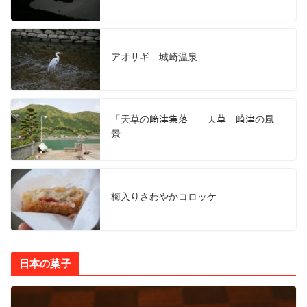
アオサギ 城崎温泉
「天草の﨑津集落」 天草 崎津の風
景
梅入りさわやかコロッケ
日本の菓子