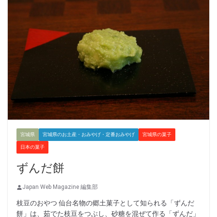
宮城県
宮城県のお土産・おみやげ・定番おみやげ
宮城県の菓子
日本の菓子
ずんだ餅
Japan Web Magazine 編集部
枝豆のおやつ 仙台名物の郷土菓子として知られる「ずんだ
餅」は、茹でた枝豆をつぶし、砂糖を混ぜて作る「ずんだ」