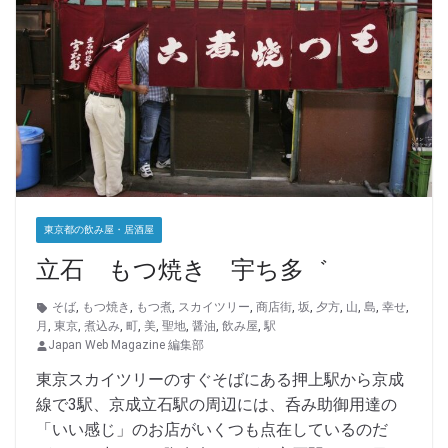
東京都の飲み屋・居酒屋
立石 もつ焼き 宇ち多゛
そば
,
もつ焼き
,
もつ煮
,
スカイツリー
,
商店街
,
坂
,
夕方
,
山
,
島
,
幸せ
,
月
,
東京
,
煮込み
,
町
,
美
,
聖地
,
醤油
,
飲み屋
,
駅
Japan Web Magazine 編集部
東京スカイツリーのすぐそばにある押上駅から京成
線で3駅、京成立石駅の周辺には、呑み助御用達の
「いい感じ」のお店がいくつも点在しているのだ