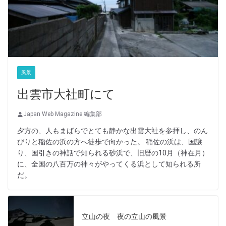
風景
出雲市大社町にて
Japan Web Magazine 編集部
夕方の、人もまばらでとても静かな出雲大社を参拝し、のん
びりと稲佐の浜の方へ徒歩で向かった。 稲佐の浜は、国譲
り、国引きの神話で知られる砂浜で、旧暦の10月（神在月）
に、全国の八百万の神々がやってくる浜として知られる所
だ。
立山の夜 夜の立山の風景