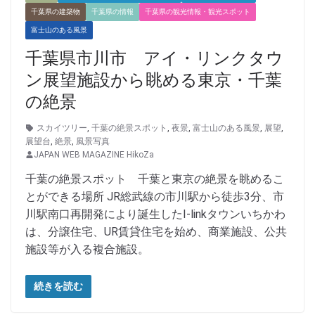
千葉県の建築物
千葉県の情報
千葉県の観光情報・観光スポット
富士山のある風景
千葉県市川市 アイ・リンクタウ
ン展望施設から眺める東京・千葉
の絶景
スカイツリー
,
千葉の絶景スポット
,
夜景
,
富士山のある風景
,
展望
,
展望台
,
絶景
,
風景写真
JAPAN WEB MAGAZINE HikoZa
千葉の絶景スポット 千葉と東京の絶景を眺めるこ
とができる場所 JR総武線の市川駅から徒歩3分、市
川駅南口再開発により誕生したI-linkタウンいちかわ
は、分譲住宅、UR賃貸住宅を始め、商業施設、公共
施設等が入る複合施設。
続きを読む