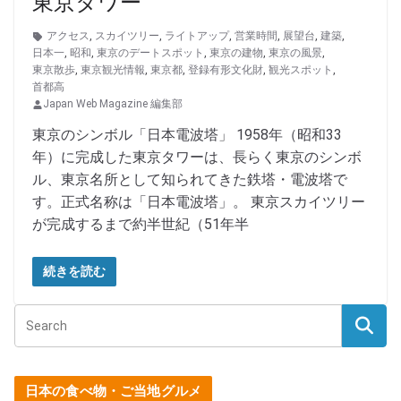
東京タワー
アクセス
,
スカイツリー
,
ライトアップ
,
営業時間
,
展望台
,
建築
,
日本一
,
昭和
,
東京のデートスポット
,
東京の建物
,
東京の風景
,
東京散歩
,
東京観光情報
,
東京都
,
登録有形文化財
,
観光スポット
,
首都高
Japan Web Magazine 編集部
東京のシンボル「日本電波塔」 1958年（昭和33
年）に完成した東京タワーは、長らく東京のシンボ
ル、東京名所として知られてきた鉄塔・電波塔で
す。正式名称は「日本電波塔」。 東京スカイツリー
が完成するまで約半世紀（51年半
続きを読む
日本の食べ物・ご当地グルメ