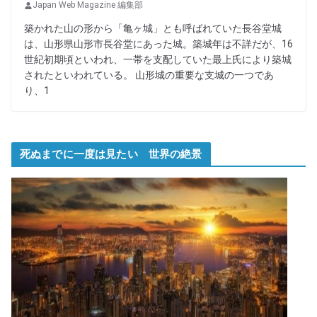
Japan Web Magazine 編集部
築かれた山の形から「亀ヶ城」とも呼ばれていた長谷堂城
は、山形県山形市長谷堂にあった城。築城年は不詳だが、16
世紀初期頃といわれ、一帯を支配していた最上氏により築城
されたといわれている。 山形城の重要な支城の一つであ
り、1
死ぬまでに一度は見たい 世界の絶景