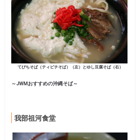
てびちそば（ティビチそば）（左）とゆし豆腐そば（右）
～JWMおすすめの沖縄そば～
我部祖河食堂