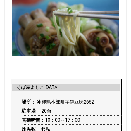
そば屋よしこ DATA
場所
： 沖縄県本部町字伊豆味2662
駐車場
： 20台
営業時間
：10：00～17：00
座席数
：45席