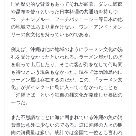
理的歴史的な背景もあってそれが顕著。ダシに鰹節
や昆布を使うといった日本料理の共通項を持ちつ
つ、チャンプルー、フーチバジューシー等日本の他
の地域ではあまり見かけない、ワン・アンド・オン
リーの食文化を持っているのである。
例えば、沖縄は他の地域のようにラーメン文化の洗
礼を受けなかったといわれる。ラーメン屋がしのぎ
を削って出店したり、そこに客が列をなして何時間
も待つという現象もなかった。現在では勿論島内に
ラーメン屋は存在するのだが、この、「ラーメン文
化」がダイレクトに島に入ってこなかったことも、
「沖縄そば」という独自の麺文化が発達した要因の
一つだ。
また不思議なことに海に囲まれている沖縄の魚の消
費量は意外に少ないのである。逆に沖縄の人々の豚
肉の消費量は多い。統計では全国で一位とも言われ