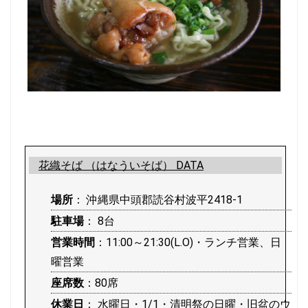
花織そば （はなういそば） DATA
場所
： 沖縄県中頭郡読谷村波平2418-1
駐車場
： 8台
営業時間
：11:00～21:30(L.O)・ランチ営業、日
曜営業
座席数
：80席
休業日
： 水曜日・1/1・清明祭の日曜・旧盆のウ