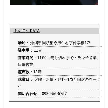
まんてん DATA
場所
： 沖縄県国頭郡今帰仁村字仲宗根173
駐車場
： 二台
営業時間
：11:00～売り切れまで・ランチ営業、
日曜営業
座席数
：18席
休業日
： 火曜・水曜・1/1～1/3と旧盆のウーク
イ
問い合わせ
： 0980-56-5757