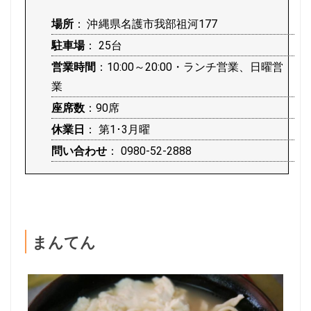
場所
： 沖縄県名護市我部祖河177
駐車場
： 25台
営業時間
：10:00～20:00・ランチ営業、日曜営
業
座席数
：90席
休業日
： 第1･3月曜
問い合わせ
： 0980-52-2888
まんてん