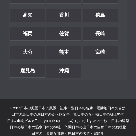
高知
香川
徳島
福岡
佐賀
長崎
大分
熊本
宮崎
鹿児島
沖縄
Home
日本の風景
日本の風景 記事一覧
日本の名勝・景勝地
日本の自然
日本の島
日本の湖
日本の食べ物記事一覧
日本の食べ物
日本の郷土料理
日本のB級グルメ
Today’s pick up ～あなたにおすすめの一枚～
日本の建築
日本の城
日本の温泉
日本の神社・仏閣
日本の山
日本の自然
日本の動植物
日本の世界遺産
都道府県
日本の名勝・景勝地