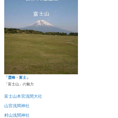
「霊峰・富士」
「富士山」の魅力
富士山本宮浅間大社
山宮浅間神社
村山浅間神社