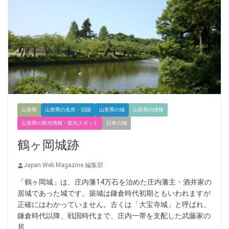
山形県
山形県の名所・旧跡
山形県の城
山形県の情報
山形県の観光情報・観光スポット
日本の城
鶴ヶ岡城跡
Japan Web Magazine 編集部
「鶴ヶ岡城」は、庄内藩14万石を治めた庄内藩主・酒井家の
居城であった城です。築城は鎌倉時代初期ともいわれますが
正確にはわかっていません。古くは「大宝寺城」と呼ばれ、
鎌倉時代以降、戦国時代まで、庄内一帯を支配した武藤家の
居