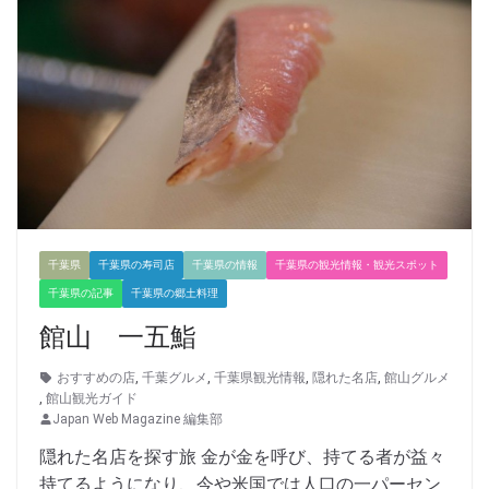
千葉県
千葉県の寿司店
千葉県の情報
千葉県の観光情報・観光スポット
千葉県の記事
千葉県の郷土料理
館山 一五鮨
おすすめの店
,
千葉グルメ
,
千葉県観光情報
,
隠れた名店
,
館山グルメ
,
館山観光ガイド
Japan Web Magazine 編集部
隠れた名店を探す旅 金が金を呼び、持てる者が益々
持てるようになり、今や米国では人口の一パーセン