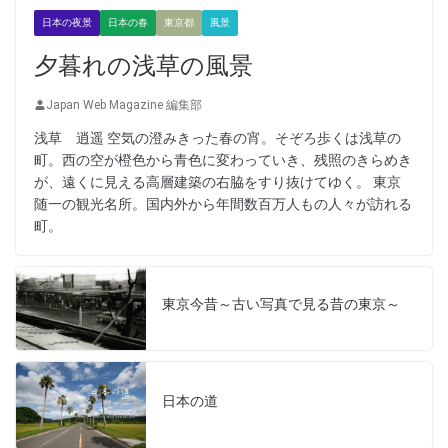
日本の夜景
日本の春
東京都
風景
夕暮れの浅草の風景
Japan Web Magazine 編集部
浅草 逍遥 空気の澄みきった春の宵。そぞろ歩くは浅草の
町。西の空が橙色から青色に変わっていき、残照のきらめき
が、遠くに見える高層建築の右脇をすり抜けてゆく。 東京
随一の観光名所。国内外から年間数百万人もの人々が訪れる
町。
東京今昔～古い写真で見る昔の東京～
日本の道