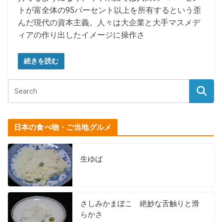
トが富全体の95パーセント以上を所有するという歪
んだ現代の資本主義。人々は大企業と大手マスメデ
ィアの作り出したイメージに操作さ
続きを読む
日本の食べ物・ご当地グルメ
生ゆば
さしみかまぼこ 絶妙な舌触りと滑
らかさ