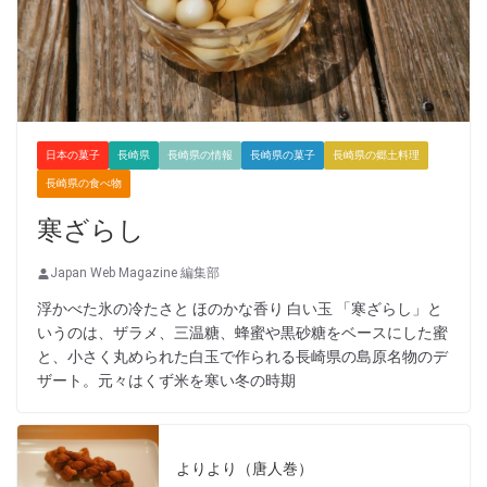
日本の菓子
長崎県
長崎県の情報
長崎県の菓子
長崎県の郷土料理
長崎県の食べ物
寒ざらし
Japan Web Magazine 編集部
浮かべた氷の冷たさと ほのかな香り 白い玉 「寒ざらし」と
いうのは、ザラメ、三温糖、蜂蜜や黒砂糖をベースにした蜜
と、小さく丸められた白玉で作られる長崎県の島原名物のデ
ザート。元々はくず米を寒い冬の時期
よりより（唐人巻）