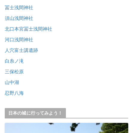
冨士浅間神社
須山浅間神社
北口本宮冨士浅間神社
河口浅間神社
人穴富士講遺跡
白糸ノ滝
三保松原
山中湖
忍野八海
日本の城に行ってみよう！