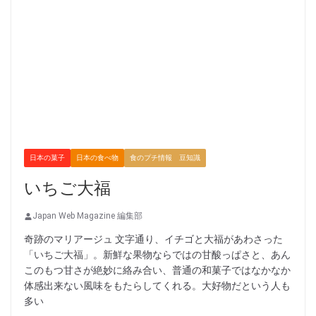
日本の菓子
日本の食べ物
食のプチ情報 豆知識
いちご大福
Japan Web Magazine 編集部
奇跡のマリアージュ 文字通り、イチゴと大福があわさった
「いちご大福」。新鮮な果物ならではの甘酸っぱさと、あん
このもつ甘さが絶妙に絡み合い、普通の和菓子ではなかなか
体感出来ない風味をもたらしてくれる。大好物だという人も
多い