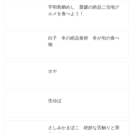
宇和島鯛めし 愛媛の絶品ご当地グ
ルメを食べよう！
白子 冬の絶品食材 冬が旬の食べ
物
ホヤ
生ゆば
さしみかまぼこ 絶妙な舌触りと滑