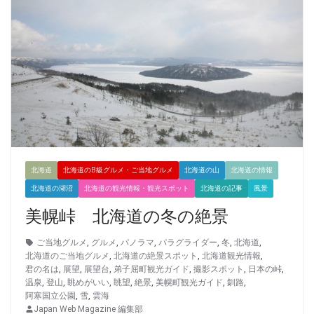
北海道
北海道のB級グルメ・ご当地グルメ
北海道の山
北海道の情報
北海道の湖沼
北海道の観光情報・観光スポット
北海道の記事
風景
美幌峠 北海道の冬の絶景
ご当地グルメ
,
グルメ
,
パノラマ
,
パラグライダー
,
冬
,
北海道
,
北海道のご当地グルメ
,
北海道の絶景スポット
,
北海道観光情報
,
君の名は
,
展望
,
展望台
,
弟子屈町観光ガイド
,
撮影スポット
,
日本の峠
,
温泉
,
登山
,
眺めがいい
,
眺望
,
絶景
,
美幌町観光ガイド
,
釧路
,
阿寒国立公園
,
雪
,
雲海
Japan Web Magazine 編集部