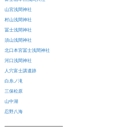
山宮浅間神社
村山浅間神社
冨士浅間神社
須山浅間神社
北口本宮冨士浅間神社
河口浅間神社
人穴富士講遺跡
白糸ノ滝
三保松原
山中湖
忍野八海