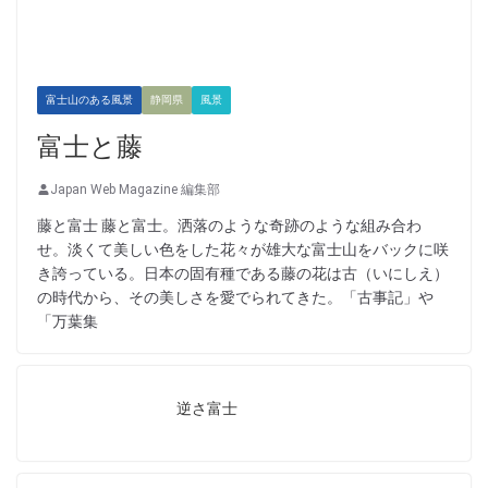
富士山のある風景
静岡県
風景
富士と藤
Japan Web Magazine 編集部
藤と富士 藤と富士。洒落のような奇跡のような組み合わ
せ。淡くて美しい色をした花々が雄大な富士山をバックに咲
き誇っている。日本の固有種である藤の花は古（いにしえ）
の時代から、その美しさを愛でられてきた。「古事記」や
「万葉集
逆さ富士