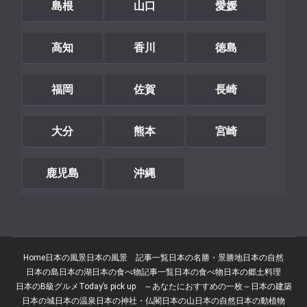
島根
山口
愛媛
高知
香川
徳島
福岡
佐賀
長崎
大分
熊本
宮崎
鹿児島
沖縄
Home
日本の風景
日本の風景 記事一覧
日本の名勝・景勝地
日本の自然
日本の島
日本の湖
日本の食べ物記事一覧
日本の食べ物
日本の郷土料理
日本のB級グルメ
Today’s pick up ～あなたにおすすめの一枚～
日本の建築
日本の城
日本の温泉
日本の神社・仏閣
日本の山
日本の自然
日本の動植物