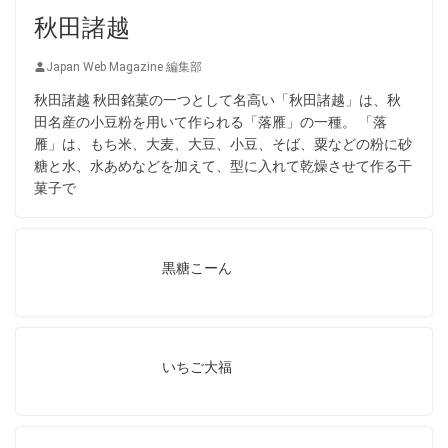
秋田諸越
Japan Web Magazine 編集部
秋田諸越 秋田銘菓の一つとして名高い「秋田諸越」は、秋
田名産の小豆粉を用いて作られる「落雁」の一種。 「落
雁」は、もち米、大麦、大豆、小豆、そば、粟などの粉に砂
糖と水、水あめなどを加えて、型に入れて乾燥させて作る干
菓子で
黒糖こーん
いちご大福