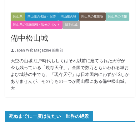
岡山県
岡山県の名所・旧跡
岡山県の城
岡山県の建築物
岡山県の情報
岡山県の観光情報・観光スポット
日本の城
備中松山城
Japan Web Magazine 編集部
天空の山城 江戸時代もしくはそれ以前に建てられた天守が
今も残っている「現存天守」。全国で数万ともいわれる城お
よび城跡の中でも、「現存天守」は日本国内にわずか12しか
ありませんが、そのうちの一つが岡山県にある備中松山城。
大
死ぬまでに一度は見たい 世界の絶景