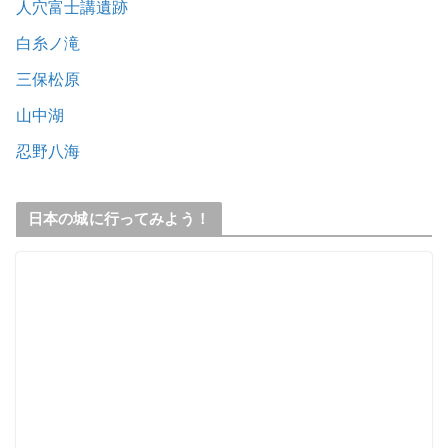
人穴富士講遺跡
白糸ノ滝
三保松原
山中湖
忍野八海
日本の城に行ってみよう！