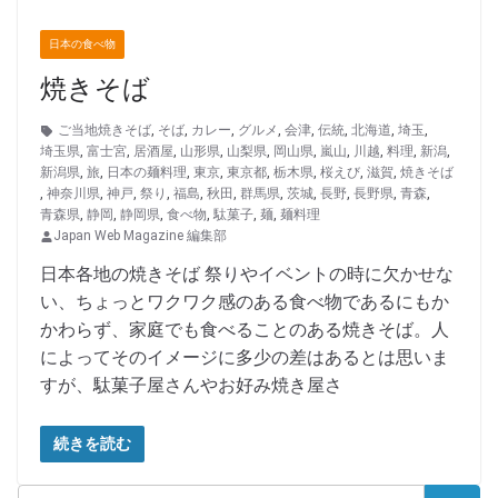
日本の食べ物
焼きそば
ご当地焼きそば
,
そば
,
カレー
,
グルメ
,
会津
,
伝統
,
北海道
,
埼玉
,
埼玉県
,
富士宮
,
居酒屋
,
山形県
,
山梨県
,
岡山県
,
嵐山
,
川越
,
料理
,
新潟
,
新潟県
,
旅
,
日本の麺料理
,
東京
,
東京都
,
栃木県
,
桜えび
,
滋賀
,
焼きそば
,
神奈川県
,
神戸
,
祭り
,
福島
,
秋田
,
群馬県
,
茨城
,
長野
,
長野県
,
青森
,
青森県
,
静岡
,
静岡県
,
食べ物
,
駄菓子
,
麺
,
麺料理
Japan Web Magazine 編集部
日本各地の焼きそば 祭りやイベントの時に欠かせな
い、ちょっとワクワク感のある食べ物であるにもか
かわらず、家庭でも食べることのある焼きそば。人
によってそのイメージに多少の差はあるとは思いま
すが、駄菓子屋さんやお好み焼き屋さ
続きを読む