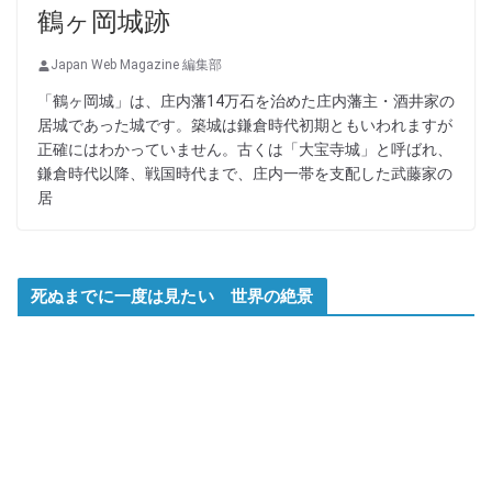
鶴ヶ岡城跡
Japan Web Magazine 編集部
「鶴ヶ岡城」は、庄内藩14万石を治めた庄内藩主・酒井家の
居城であった城です。築城は鎌倉時代初期ともいわれますが
正確にはわかっていません。古くは「大宝寺城」と呼ばれ、
鎌倉時代以降、戦国時代まで、庄内一帯を支配した武藤家の
居
死ぬまでに一度は見たい 世界の絶景