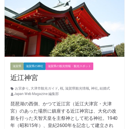
滋賀県
滋賀県の神社
滋賀県の観光情報・観光スポット
近江神宮
お宮参り
,
大津市観光ガイド
,
桜
,
滋賀県観光情報
,
神社
,
結婚式
Japan Web Magazine 編集部
琵琶湖の西側、かつて近江宮（近江大津宮・大津
宮）のあった場所に鎮座する近江神宮は、大化の改
新を行った天智天皇を主祭神として祀る神社。1940
年（昭和15年）、皇紀2600年を記念して建立され