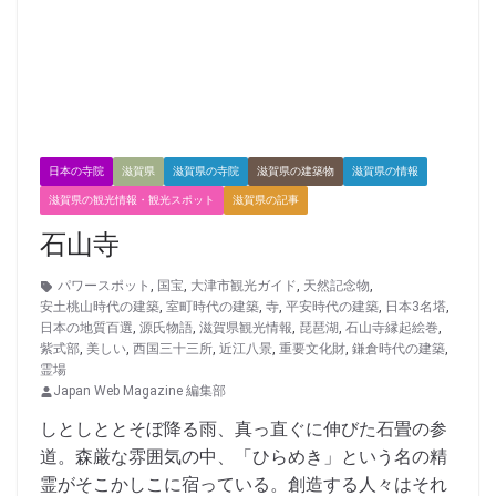
日本の寺院
滋賀県
滋賀県の寺院
滋賀県の建築物
滋賀県の情報
滋賀県の観光情報・観光スポット
滋賀県の記事
石山寺
パワースポット
,
国宝
,
大津市観光ガイド
,
天然記念物
,
安土桃山時代の建築
,
室町時代の建築
,
寺
,
平安時代の建築
,
日本3名塔
,
日本の地質百選
,
源氏物語
,
滋賀県観光情報
,
琵琶湖
,
石山寺縁起絵巻
,
紫式部
,
美しい
,
西国三十三所
,
近江八景
,
重要文化財
,
鎌倉時代の建築
,
霊場
Japan Web Magazine 編集部
しとしととそぼ降る雨、真っ直ぐに伸びた石畳の参
道。森厳な雰囲気の中、「ひらめき」という名の精
霊がそこかしこに宿っている。創造する人々はそれ