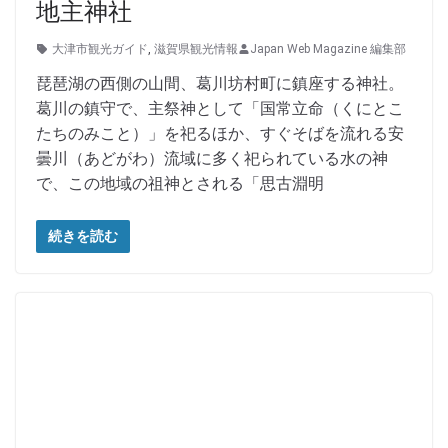
地主神社
大津市観光ガイド
,
滋賀県観光情報
Japan Web Magazine 編集部
琵琶湖の西側の山間、葛川坊村町に鎮座する神社。
葛川の鎮守で、主祭神として「国常立命（くにとこ
たちのみこと）」を祀るほか、すぐそばを流れる安
曇川（あどがわ）流域に多く祀られている水の神
で、この地域の祖神とされる「思古淵明
続きを読む