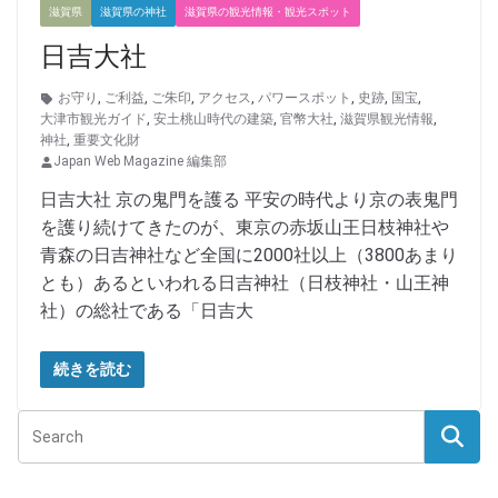
滋賀県
滋賀県の神社
滋賀県の観光情報・観光スポット
日吉大社
お守り
,
ご利益
,
ご朱印
,
アクセス
,
パワースポット
,
史跡
,
国宝
,
大津市観光ガイド
,
安土桃山時代の建築
,
官幣大社
,
滋賀県観光情報
,
神社
,
重要文化財
Japan Web Magazine 編集部
日吉大社 京の鬼門を護る 平安の時代より京の表鬼門
を護り続けてきたのが、東京の赤坂山王日枝神社や
青森の日吉神社など全国に2000社以上（3800あまり
とも）あるといわれる日吉神社（日枝神社・山王神
社）の総社である「日吉大
続きを読む