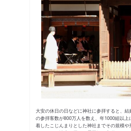
大安の休日の日などに神社に参拝すると、結
の参拝客数が800万人を数え、年1000組
着したこじんまりとした神社までその規模や