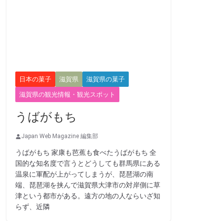
日本の菓子
滋賀県
滋賀県の菓子
滋賀県の観光情報・観光スポット
うばがもち
Japan Web Magazine 編集部
うばがもち 家康も芭蕉も食べたうばがもち 全
国的な知名度で言うとどうしても群馬県にある
温泉に軍配が上がってしまうが、琵琶湖の南
端、琵琶湖を挟んで滋賀県大津市の対岸側に草
津という都市がある。遠方の地の人ならいざ知
らず、近隣