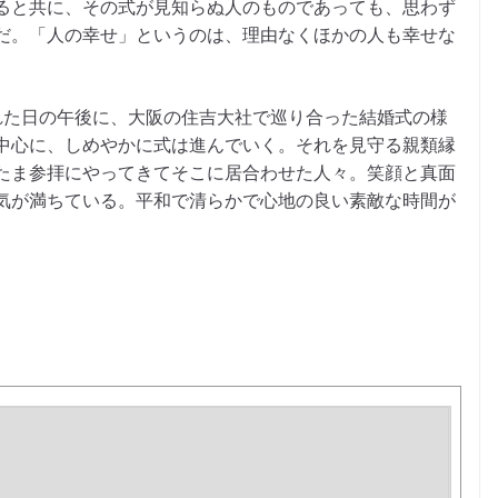
ると共に、その式が見知らぬ人のものであっても、思わず
だ。「人の幸せ」というのは、理由なくほかの人も幸せな
れた日の午後に、大阪の住吉大社で巡り合った結婚式の様
中心に、しめやかに式は進んでいく。それを見守る親類縁
たま参拝にやってきてそこに居合わせた人々。笑顔と真面
気が満ちている。平和で清らかで心地の良い素敵な時間が