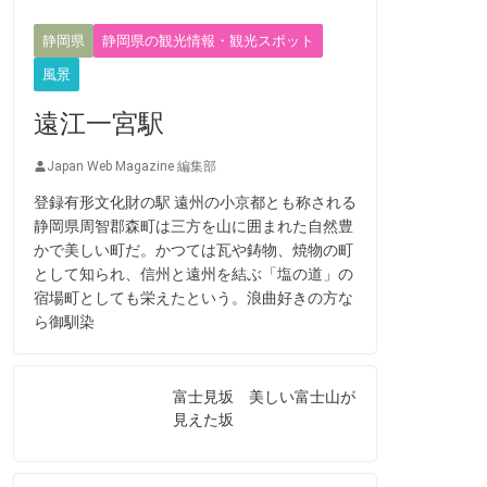
静岡県
静岡県の観光情報・観光スポット
風景
遠江一宮駅
Japan Web Magazine 編集部
登録有形文化財の駅 遠州の小京都とも称される
静岡県周智郡森町は三方を山に囲まれた自然豊
かで美しい町だ。かつては瓦や鋳物、焼物の町
として知られ、信州と遠州を結ぶ「塩の道」の
宿場町としても栄えたという。浪曲好きの方な
ら御馴染
富士見坂 美しい富士山が
見えた坂