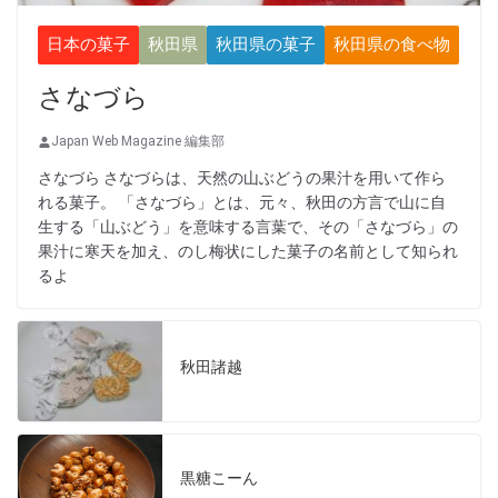
日本の菓子
秋田県
秋田県の菓子
秋田県の食べ物
さなづら
Japan Web Magazine 編集部
さなづら さなづらは、天然の山ぶどうの果汁を用いて作ら
れる菓子。 「さなづら」とは、元々、秋田の方言で山に自
生する「山ぶどう」を意味する言葉で、その「さなづら」の
果汁に寒天を加え、のし梅状にした菓子の名前として知られ
るよ
秋田諸越
黒糖こーん