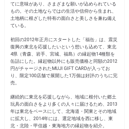
てに意味があり、さまざまな願いが込められている
もの。その土地ならではの生活や信仰から生まれ、
土地柄に根ざした特有の面白さと美しさを兼ね備え
ている。
初回の2012年正月にスタートした「福缶」は、震災
復興の東北を応援したいという想いも込めて、東北
4県（青森、岩手、宮城、福島）の縁起物14種類を
缶詰にした。縁起物以外にも販売価格と同額の2012
円がチャージされたMUJI GIFT CARDが入ってお
り、限定100店舗で展開した1万個は好評のうちに完
売。
継続的に東北を応援しながら、地域に根付いた郷土
玩具の面白さをより多くの人々に届けるため、2013
年は東北をベースにして、北海道・関東とその地域
に拡大し、2014年には、選定地域を西に移し、東
北・北陸・甲信越・東海地方の縁起物を紹介。