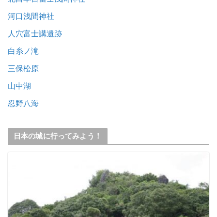
河口浅間神社
人穴富士講遺跡
白糸ノ滝
三保松原
山中湖
忍野八海
日本の城に行ってみよう！