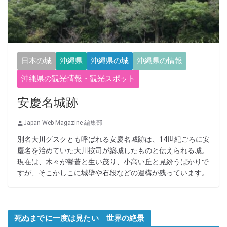
日本の城
沖縄県
沖縄県の城
沖縄県の情報
沖縄県の観光情報・観光スポット
安慶名城跡
Japan Web Magazine 編集部
別名大川グスクとも呼ばれる安慶名城跡は、14世紀ごろに安
慶名を治めていた大川按司が築城したものと伝えられる城。
現在は、木々が鬱蒼と生い茂り、小高い丘と見紛うばかりで
すが、そこかしこに城壁や石段などの遺構が残っています。
死ぬまでに一度は見たい 世界の絶景