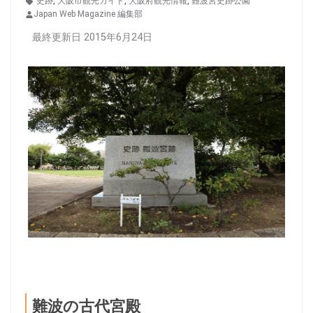
史跡
,
大阪市観光ガイド
,
大阪府観光情報
,
難波宮史跡公園
Japan Web Magazine 編集部
最終更新日 2015年6月24日
難波の古代宮殿