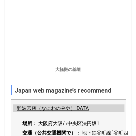
大極殿の基壇
Japan web magazine’s recommend
難波宮跡（なにわのみや） DATA
場所
： 大阪府大阪市中央区法円坂1
交通（公共交通機関で）
： 地下鉄谷町線｢谷町四