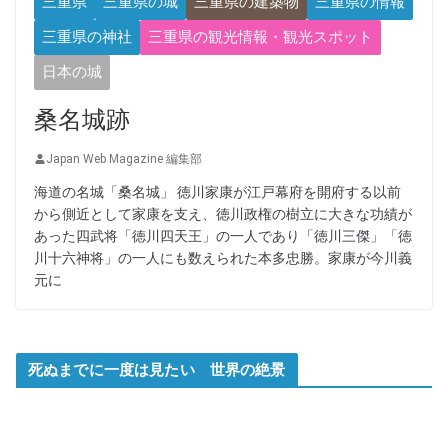
三重県
三重県の城
三重県の建築物
三重県の情報
三重県の神社
三重県の観光情報・観光スポット
日本の城
桑名城跡
Japan Web Magazine 編集部
海道の名城「桑名城」 徳川家康が江戸幕府を開府する以前
から側近として家康を支え、徳川政権の樹立に大きな功績が
あった四武将「徳川四天王」の一人であり「徳川三傑」「徳
川十六神将」の一人にも数えられた本多忠勝。家康が今川義
元に
死ぬまでに一度は見たい 世界の絶景