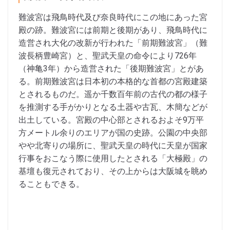
難波宮は飛鳥時代及び奈良時代にこの地にあった宮
殿の跡。難波宮には前期と後期があり、飛鳥時代に
造営され大化の改新が行われた「前期難波宮」（難
波長柄豊崎宮）と、聖武天皇の命令により726年
（神亀3年）から造営された「後期難波宮」とがあ
る。前期難波宮は日本初の本格的な首都の宮殿建築
とされるものだ。遥か千数百年前の古代の都の様子
を推測する手がかりとなる土器や古瓦、木簡などが
出土している。宮殿の中心部とされるおよそ9万平
方メートル余りのエリアが国の史跡。公園の中央部
やや北寄りの場所に、聖武天皇の時代に天皇が国家
行事をおこなう際に使用したとされる「大極殿」の
基壇も復元されており、その上からは大阪城を眺め
ることもできる。