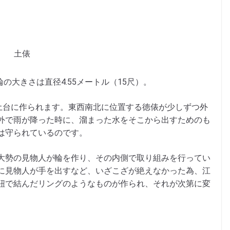
土俵
の大きさは直径4.55メートル（15尺）。
た土台に作られます。東西南北に位置する徳俵が少しずつ外
外で雨が降った時に、溜まった水をそこから出すためのも
は守られているのです。
大勢の見物人が輪を作り、その内側で取り組みを行ってい
に見物人が手を出すなど、いざこざが絶えなかった為、江
紐で結んだリングのようなものが作られ、それが次第に変
。