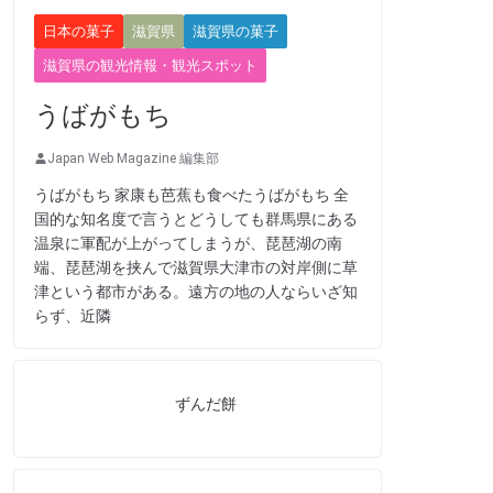
日本の菓子
滋賀県
滋賀県の菓子
滋賀県の観光情報・観光スポット
うばがもち
Japan Web Magazine 編集部
うばがもち 家康も芭蕉も食べたうばがもち 全
国的な知名度で言うとどうしても群馬県にある
温泉に軍配が上がってしまうが、琵琶湖の南
端、琵琶湖を挟んで滋賀県大津市の対岸側に草
津という都市がある。遠方の地の人ならいざ知
らず、近隣
ずんだ餅