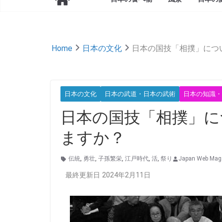
Home
日本の文化
日本の国技「相撲」につ
日本の文化
日本の武道・日本の武術
日本の知識・
日本の国技「相撲」に
ますか？
伝統
,
勇壮
,
子孫繁栄
,
江戸時代
,
活
,
祭り
Japan Web Ma
最終更新日 2024年2月11日