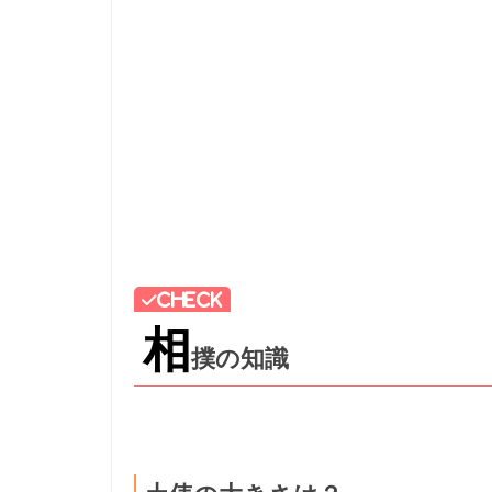
相
撲の知識