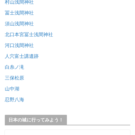
村山浅間神社
冨士浅間神社
須山浅間神社
北口本宮冨士浅間神社
河口浅間神社
人穴富士講遺跡
白糸ノ滝
三保松原
山中湖
忍野八海
日本の城に行ってみよう！