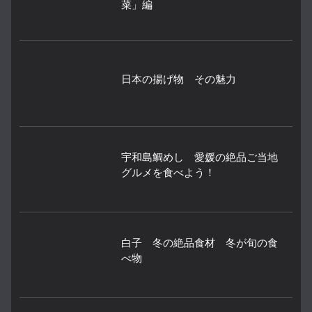
菜」編
日本の揚げ物 その魅力
宇和島鯛めし 愛媛の絶品ご当地
グルメを食べよう！
白子 冬の絶品食材 冬が旬の食
べ物