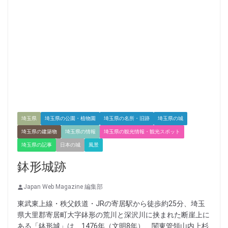
埼玉県
埼玉県の公園・植物園
埼玉県の名所・旧跡
埼玉県の城
埼玉県の建築物
埼玉県の情報
埼玉県の観光情報・観光スポット
埼玉県の記事
日本の城
風景
鉢形城跡
Japan Web Magazine 編集部
東武東上線・秩父鉄道・JRの寄居駅から徒歩約25分、埼玉
県大里郡寄居町大字鉢形の荒川と深沢川に挟まれた断崖上に
ある「鉢形城」は、1476年（文明8年）、関東管領山内上杉