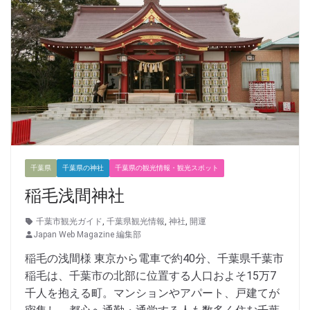
千葉県
千葉県の神社
千葉県の観光情報・観光スポット
稲毛浅間神社
千葉市観光ガイド
,
千葉県観光情報
,
神社
,
開運
Japan Web Magazine 編集部
稲毛の浅間様 東京から電車で約40分、千葉県千葉市
稲毛は、千葉市の北部に位置する人口およそ15万7
千人を抱える町。マンションやアパート、戸建てが