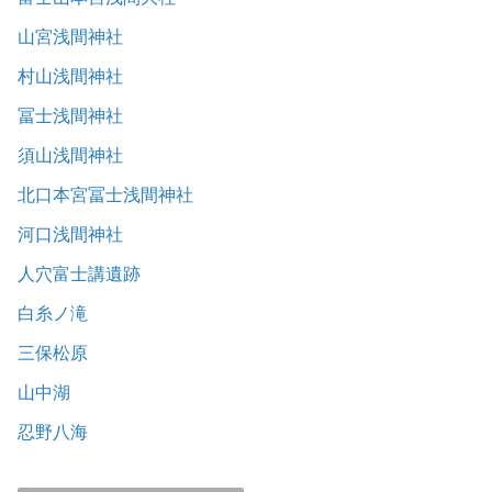
山宮浅間神社
村山浅間神社
冨士浅間神社
須山浅間神社
北口本宮冨士浅間神社
河口浅間神社
人穴富士講遺跡
白糸ノ滝
三保松原
山中湖
忍野八海