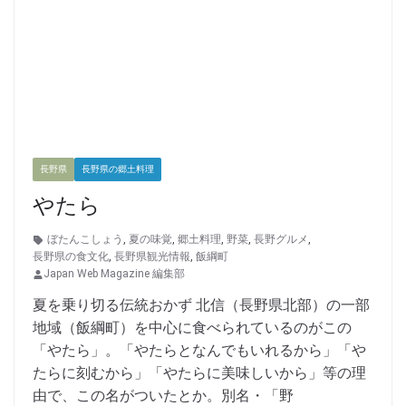
長野県
長野県の郷土料理
やたら
ぼたんこしょう
,
夏の味覚
,
郷土料理
,
野菜
,
長野グルメ
,
長野県の食文化
,
長野県観光情報
,
飯綱町
Japan Web Magazine 編集部
夏を乗り切る伝統おかず 北信（長野県北部）の一部
地域（飯綱町）を中心に食べられているのがこの
「やたら」。「やたらとなんでもいれるから」「や
たらに刻むから」「やたらに美味しいから」等の理
由で、この名がついたとか。別名・「野