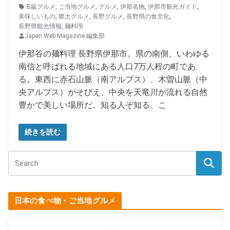
B級グルメ
,
ご当地グルメ
,
グルメ
,
伊那名物
,
伊那市観光ガイド
,
美味しいもの
,
郷土グルメ
,
長野グルメ
,
長野県の食文化
,
長野県観光情報
,
麺料理
Japan Web Magazine 編集部
伊那谷の麺料理 長野県伊那市。県の南側、いわゆる
南信と呼ばれる地域にある人口7万人程の町であ
る。東西に赤石山脈（南アルプス）、木曽山脈（中
央アルプス）がそびえ、中央を天竜川が流れる自然
豊かで美しい場所だ。知る人ぞ知る、こ
続きを読む
日本の食べ物・ご当地グルメ