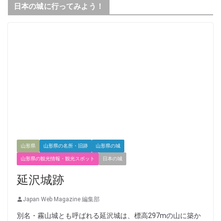
日本の城に行ってみよう！
山形県
山形県の名所・旧跡
山形県の城
山形県の観光情報・観光スポット
日本の城
延沢城跡
Japan Web Magazine 編集部
別名・霧山城とも呼ばれる延沢城は、標高297mの山に築か