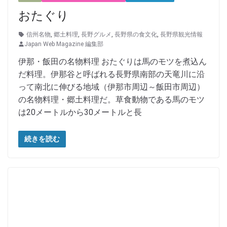
おたぐり
信州名物
,
郷土料理
,
長野グルメ
,
長野県の食文化
,
長野県観光情報
Japan Web Magazine 編集部
伊那・飯田の名物料理 おたぐりは馬のモツを煮込ん
だ料理。伊那谷と呼ばれる長野県南部の天竜川に沿
って南北に伸びる地域（伊那市周辺～飯田市周辺）
の名物料理・郷土料理だ。草食動物である馬のモツ
は20メートルから30メートルと長
続きを読む