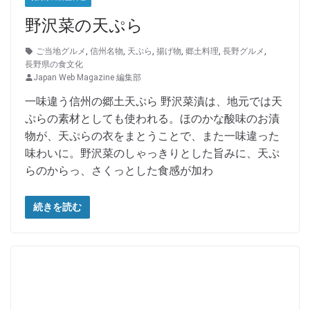
野沢菜の天ぷら
ご当地グルメ
,
信州名物
,
天ぷら
,
揚げ物
,
郷土料理
,
長野グルメ
,
長野県の食文化
Japan Web Magazine 編集部
一味違う信州の郷土天ぷら 野沢菜漬は、地元では天
ぷらの素材としても使われる。ほのかな酸味のお漬
物が、天ぷらの衣をまとうことで、また一味違った
味わいに。野沢菜のしゃっきりとした旨みに、天ぷ
らのからっ、さくっとした食感が加わ
続きを読む