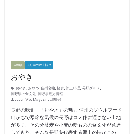
長野県
長野県の郷土料理
おやき
おやき
,
おやつ
,
信州名物
,
軽食
,
郷土料理
,
長野グルメ
,
長野県の食文化
,
長野県観光情報
Japan Web Magazine 編集部
長野の味覚 「おやき」の魅力 信州のソウルフード
山がちで寒冷な気候の長野はコメ作に適さない土地
が多く、その分蕎麦や小麦の粉ものの食文化が発達
してきた。そんな長野を代表する郷土の味がこの