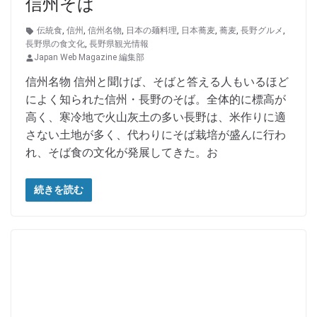
信州そば
伝統食
,
信州
,
信州名物
,
日本の麺料理
,
日本蕎麦
,
蕎麦
,
長野グルメ
,
長野県の食文化
,
長野県観光情報
Japan Web Magazine 編集部
信州名物 信州と聞けば、そばと答える人もいるほど
によく知られた信州・長野のそば。全体的に標高が
高く、寒冷地で火山灰土の多い長野は、米作りに適
さない土地が多く、代わりにそば栽培が盛んに行わ
れ、そば食の文化が発展してきた。お
続きを読む