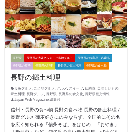
長野県
長野県のB級グルメ・ご当地グルメ
長野県の特産品・名産品
長野県の菓子
長野県の記事
長野県の郷土料理
長野県の食べ物
長野の郷土料理
B級グルメ
,
ご当地グルメ
,
グルメ
,
スイーツ
,
伝統食
,
美味しいもの
,
郷土料理
,
長野グルメ
,
長野県
,
長野県の食文化
,
長野県観光情報
Japan Web Magazine 編集部
信州・長野の食べ物 長野の食べ物 長野の郷土料理 /
長野グルメ 蕎麦好きにのみならず、全国的にその名
を広く知られる「信州そば」をはじめ、「おやき」
「野沢菜」など、知名度の高い郷土料理、郷土グル