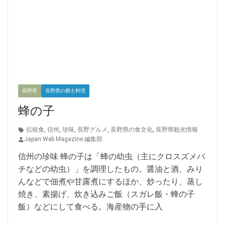
長野県
長野県の郷土料理
蜂の子
伝統食
,
信州
,
珍味
,
長野グルメ
,
長野県の食文化
,
長野県観光情報
Japan Web Magazine 編集部
信州の珍味 蜂の子は「蜂の幼虫（主にクロスズメバ
チなどの幼虫）」を調理したもの。醤油と酒、みり
んなどで佃煮や甘露煮にするほか、炒ったり、蒸し
焼き、素揚げ、炊き込みご飯（スガレ飯・蜂の子
飯）などにして食べる。海産物の手に入