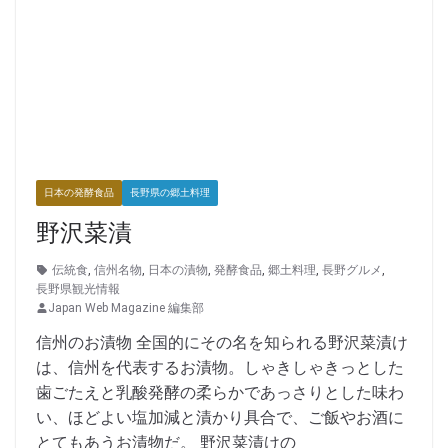
日本の発酵食品
長野県の郷土料理
野沢菜漬
伝統食
,
信州名物
,
日本の漬物
,
発酵食品
,
郷土料理
,
長野グルメ
,
長野県観光情報
Japan Web Magazine 編集部
信州のお漬物 全国的にその名を知られる野沢菜漬け
は、信州を代表するお漬物。しゃきしゃきっとした
歯ごたえと乳酸発酵の柔らかであっさりとした味わ
い、ほどよい塩加減と漬かり具合で、ご飯やお酒に
とてもあうお漬物だ。 野沢菜漬けの