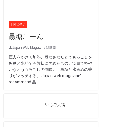
日本の菓子
黒糖こーん
Japan Web Magazine 編集部
圧力をかけて加熱、爆ぜさせたとうもろこしを
黒糖と水飴で円盤状に固めたもの。淡白で軽や
かなとうもろこしの風味と、黒糖と水あめの香
りがマッチする。 Japan web magazine’s
recommend 黒
いちご大福