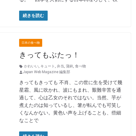
続きを読む
日本の食べ物
きってもぶたっ！
かわいい
,
キュート
,
弁当
,
蒲鉾
,
食べ物
Japan Web Magazine 編集部
きってもきっても 不肖、この世に生を受けて幾
星霜、風に吹かれ、波にもまれ、艱難辛苦を通
過して、心は乙女のそれではない。当然、芋が
煮えたのは知っているし、箸が転んでも可笑し
くなんかない。黄色い声を上げることも、些細
なことで