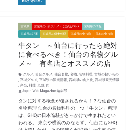
続きを読む
宮城県
宮城県のB級グルメ・ご当地グルメ
宮城県の情報
宮城県の記事
宮城県の郷土料理
宮城県の食べ物
日本の食べ物
牛タン ～仙台に行ったら絶対
に食べるべき！仙台の名物グル
メ～ 有名店とオススメの店
グルメ
,
仙台グルメ
,
仙台名物
,
名物
,
名物料理
,
宮城の旨いもの
,
宮城グルメ
,
宮城県の観光情報
,
宮城県の食文化
,
宮城県観光情報
,
弁当
,
料理
,
老舗
,
肉
Japan Web Magazine 編集部
タンに対する概念が覆されるかも！？な仙台の
名物料理 仙台の名物料理の一つ「牛タン」料理
は、GHQの日本進駐がきっかけで生まれたとい
われる。 東京や横浜のみならず、仙台にもGHQ
は上陸したが、その際彼らが消費した牛肉の使