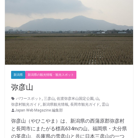
新潟県
新潟県の観光情報・観光スポット
弥彦山
パワースポット
,
三彦山
,
佐渡弥彦米山国定公園
,
山
,
弥彦村観光ガイド
,
新潟県観光情報
,
長岡市観光ガイド
,
霊山
Japan Web Magazine 編集部
弥彦山（やひこやま）は、新潟県の西蒲原郡弥彦村
と長岡市にまたがる標高634mの山。福岡県・大分県
の英彦山、兵庫県の雪彦山と共に日本三彦山の一つ