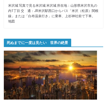
米沢城 写真で見る米沢城 米沢城 所在地：山形県米沢市丸の
内1丁目 交 通：JR米沢駅西口からバス「米沢（松原）関根
線」または「白布温泉行き」に乗車、上杉神社前で下車。
地図
死ぬまでに一度は見たい 世界の絶景