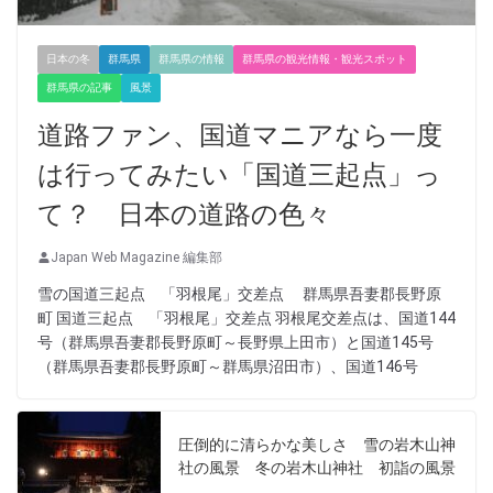
日本の冬
群馬県
群馬県の情報
群馬県の観光情報・観光スポット
群馬県の記事
風景
道路ファン、国道マニアなら一度
は行ってみたい「国道三起点」っ
て？ 日本の道路の色々
Japan Web Magazine 編集部
雪の国道三起点 「羽根尾」交差点 群馬県吾妻郡長野原
町 国道三起点 「羽根尾」交差点 羽根尾交差点は、国道144
号（群馬県吾妻郡長野原町～長野県上田市）と国道145号
（群馬県吾妻郡長野原町～群馬県沼田市）、国道146号
圧倒的に清らかな美しさ 雪の岩木山神
社の風景 冬の岩木山神社 初詣の風景