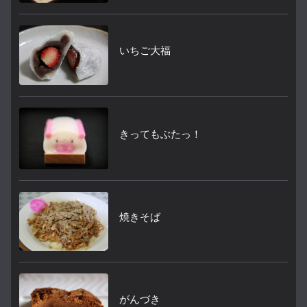
いちご大福
きってもぶたっ！
焼きそば
がんづき