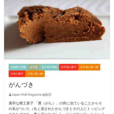
宮城県の情報
岩手県
岩手県の情報
岩手県の菓子
岩手県の食べ物
日本の菓子
日本の食べ物
がんづき
Japan Web Magazine 編集部
素朴な郷土菓子 「雁（がん）」の肉に似ていることからそ
の名がついた（丸く蒸されたがんづきとその上にトッピング