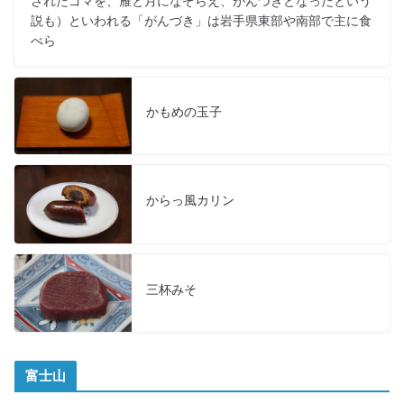
されたゴマを、雁と月になぞらえ、がんづきとなったという
説も）といわれる「がんづき」は岩手県東部や南部で主に食
べら
かもめの玉子
からっ風カリン
三杯みそ
富士山