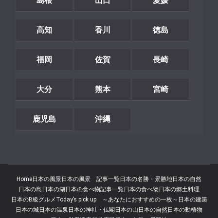
島根
山口
愛媛
高知
香川
徳島
福岡
佐賀
長崎
大分
熊本
宮崎
鹿児島
沖縄
Home
日本の風景
日本の風景 記事一覧
日本の名勝・景勝地
日本の自然
日本の島
日本の湖
日本の食べ物記事一覧
日本の食べ物
日本の郷土料理
日本のB級グルメ
Today’s pick up ～あなたにおすすめの一枚～
日本の建築
日本の城
日本の温泉
日本の神社・仏閣
日本の山
日本の自然
日本の動植物