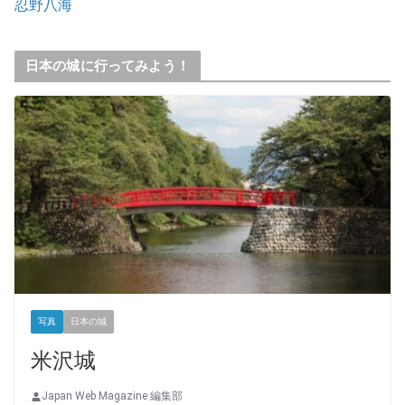
忍野八海
日本の城に行ってみよう！
写真
日本の城
米沢城
Japan Web Magazine 編集部