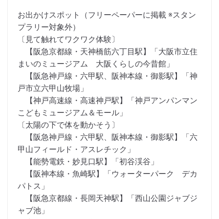
お出かけスポット（フリーペーパーに掲載 ※スタン
プラリー対象外）
〔見て触れてワクワク体験〕
【阪急京都線・天神橋筋六丁目駅】「大阪市立住
まいのミュージアム 大阪くらしの今昔館」
【阪急神戸線・六甲駅、阪神本線・御影駅】「神
戸市立六甲山牧場」
【神戸高速線・高速神戸駅】「神戸アンパンマン
こどもミュージアム＆モール」
〔太陽の下で体を動かそう〕
【阪急神戸線・六甲駅、阪神本線・御影駅】「六
甲山フィールド・アスレチック」
【能勢電鉄・妙見口駅】「初谷渓谷」
【阪神本線・魚崎駅】「ウォーターパーク デカ
パトス」
【阪急京都線・長岡天神駅】「西山公園ジャブジ
ャブ池」