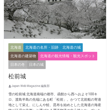
北海道
北海道の名所・旧跡
北海道の城
北海道の建築物
北海道の観光情報・観光スポット
日本の冬
日本の城
松前城
Japan Web Magazine 編集部
雪の松前城 北海道南端の都市、函館から西へおよそ100キ
ロ、渡島半島の先端にある町「松前」。かつて北前船の寄港
地として栄え、にしんや鮭、昆布を始めとした北海道の海産