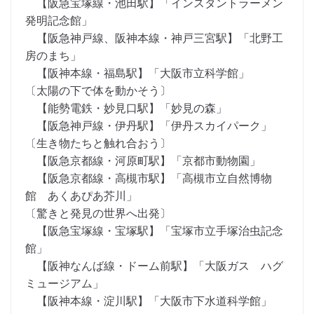
【阪急宝塚線・池田駅】「インスタントラーメン
発明記念館」
【阪急神戸線、阪神本線・神戸三宮駅】「北野工
房のまち」
【阪神本線・福島駅】「大阪市立科学館」
〔太陽の下で体を動かそう〕
【能勢電鉄・妙見口駅】「妙見の森」
【阪急神戸線・伊丹駅】「伊丹スカイパーク」
〔生き物たちと触れ合おう〕
【阪急京都線・河原町駅】「京都市動物園」
【阪急京都線・高槻市駅】「高槻市立自然博物
館 あくあぴあ芥川」
〔驚きと発見の世界へ出発〕
【阪急宝塚線・宝塚駅】「宝塚市立手塚治虫記念
館」
【阪神なんば線・ドーム前駅】「大阪ガス ハグ
ミュージアム」
【阪神本線・淀川駅】「大阪市下水道科学館」