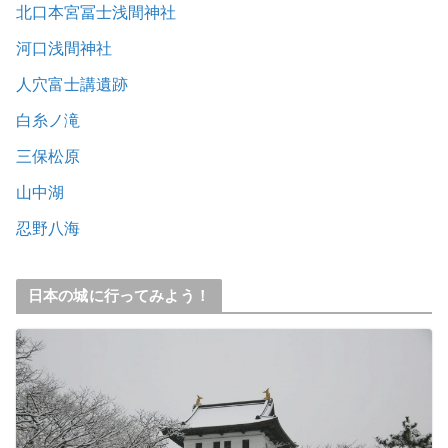
北口本宮冨士浅間神社
河口浅間神社
人穴富士講遺跡
白糸ノ滝
三保松原
山中湖
忍野八海
日本の城に行ってみよう！