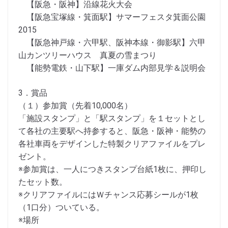
【阪急・阪神】沿線花火大会
【阪急宝塚線・箕面駅】サマーフェスタ箕面公園
2015
【阪急神戸線・六甲駅、阪神本線・御影駅】六甲
山カンツリーハウス 真夏の雪まつり
【能勢電鉄・山下駅】一庫ダム内部見学＆説明会
3．賞品
（１）参加賞（先着10,000名）
「施設スタンプ」と「駅スタンプ」を１セットとし
て各社の主要駅へ持参すると、阪急・阪神・能勢の
各社車両をデザインした特製クリアファイルをプレ
ゼント。
※参加賞は、一人につきスタンプ台紙1枚に、押印し
たセット数。
※クリアファイルにはＷチャンス応募シールが1枚
（1口分）ついている。
※場所