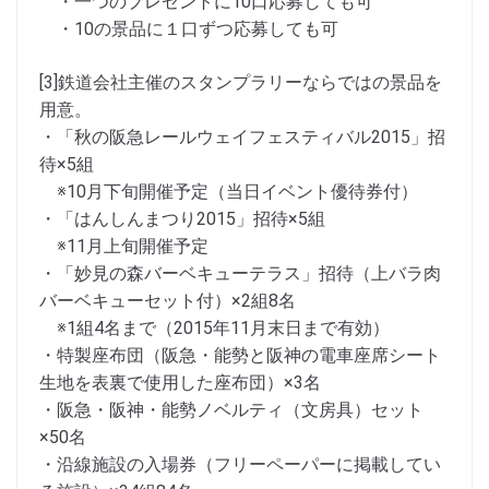
・一つのプレゼントに10口応募しても可
・10の景品に１口ずつ応募しても可
[3]鉄道会社主催のスタンプラリーならではの景品を
用意。
・「秋の阪急レールウェイフェスティバル2015」招
待×5組
※10月下旬開催予定（当日イベント優待券付）
・「はんしんまつり2015」招待×5組
※11月上旬開催予定
・「妙見の森バーベキューテラス」招待（上バラ肉
バーベキューセット付）×2組8名
※1組4名まで（2015年11月末日まで有効）
・特製座布団（阪急・能勢と阪神の電車座席シート
生地を表裏で使用した座布団）×3名
・阪急・阪神・能勢ノベルティ（文房具）セット
×50名
・沿線施設の入場券（フリーペーパーに掲載してい