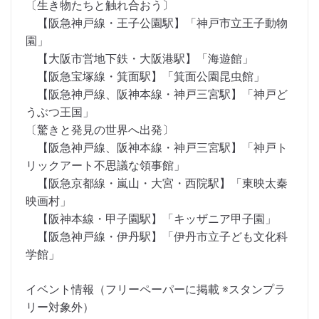
〔生き物たちと触れ合おう〕
【阪急神戸線・王子公園駅】「神戸市立王子動物
園」
【大阪市営地下鉄・大阪港駅】「海遊館」
【阪急宝塚線・箕面駅】「箕面公園昆虫館」
【阪急神戸線、阪神本線・神戸三宮駅】「神戸ど
うぶつ王国」
〔驚きと発見の世界へ出発〕
【阪急神戸線、阪神本線・神戸三宮駅】「神戸ト
リックアート不思議な領事館」
【阪急京都線・嵐山・大宮・西院駅】「東映太秦
映画村」
【阪神本線・甲子園駅】「キッザニア甲子園」
【阪急神戸線・伊丹駅】「伊丹市立子ども文化科
学館」
イベント情報（フリーペーパーに掲載 ※スタンプラ
リー対象外）