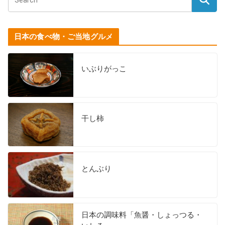
日本の食べ物・ご当地グルメ
いぶりがっこ
干し柿
とんぶり
日本の調味料「魚醤・しょっつる・