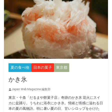
夏の食べ物
日本の菓子
東京都
かき氷
Japan Web Magazine 編集部
東京・十条「だるまや餅菓子店」奇跡のかき氷 花火にスイ
カに盆踊り。うちわに浴衣にかき氷。情緒と情感に溢れる日
本の夏の風物詩。特に暑い夏の日、甘いシロップをかけた