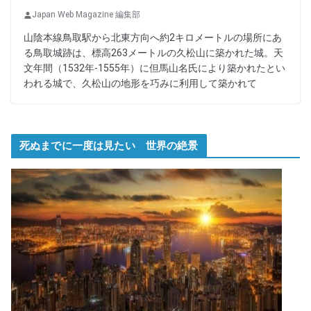
Japan Web Magazine 編集部
山陰本線鳥取駅から北東方向へ約2キロメートルの場所にあ
る鳥取城跡は、標高263メートルの久松山に築かれた城。天
文年間（1532年-1555年）に但馬山名氏により築かれたとい
われる城で、久松山の地形を巧みに利用して築かれて
死ぬまでに一度は見たい 世界の絶景