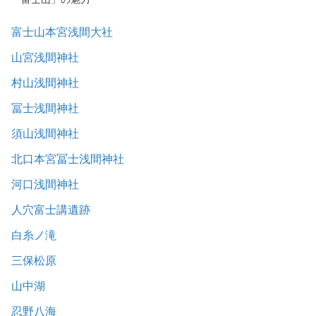
富士山本宮浅間大社
山宮浅間神社
村山浅間神社
冨士浅間神社
須山浅間神社
北口本宮冨士浅間神社
河口浅間神社
人穴富士講遺跡
白糸ノ滝
三保松原
山中湖
忍野八海