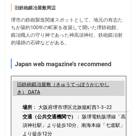
旧鉄砲鍛冶屋敷周辺
堺市の鉄砲製造関連スポットとして、地元の有志た
ちが築約100年の町家を改築して開いた堺鉄砲館、
鍛冶職人の守り神であった神高須神社、鉄砲鍛冶射
的場跡の石碑などがある。
Japan web magazine’s recommend
旧鉄砲鍛冶屋敷（きゅうてっぽうかじやし
き） DATA
場所
： 大阪府堺市堺区北旅籠町西1-3−22
交通（公共交通機関で）
： 阪堺電軌阪堺線「高
須神社駅」より徒歩10分、南海本線「七道駅」
より徒歩12分