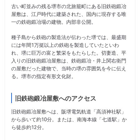
古い町並みの残る堺市の北旅籠町にある旧鉄砲鍛冶
屋敷は、江戸時代に建築された、国内に現存する唯
一の鉄砲鍛冶場の建物。内部非公開。
種子島から鉄砲の製造法が伝わった堺では、最盛期
には年間1万挺以上の鉄砲を製造していたといわ
れ、堺に巨万の富と繁栄をもたらした。切妻造、平
入りの旧鉄砲鍛冶屋敷は、鉄砲鍛冶・井上関右衛門
の屋敷だった建物で、当時の堺の雰囲気を今に伝え
る。堺市の指定有形文化財。
旧鉄砲鍛冶屋敷へのアクセス
旧鉄砲鍛冶屋敷へは、阪堺電気軌道「高須神社駅」
から歩いて約10分。または、南海本線「七道駅」か
ら徒歩約12分。