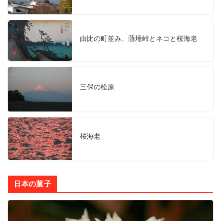
由比の町並み、薩埵峠とネコと桜海老
三保の松原
桜海老
日本の菓子