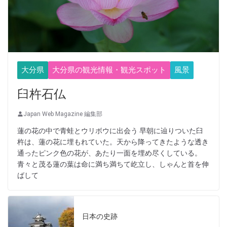
大分県
大分県の観光情報・観光スポット
風景
臼杵石仏
Japan Web Magazine 編集部
蓮の花の中で青蛙とウリボウに出会う 早朝に辿りついた臼
杵は、蓮の花に埋もれていた。天から降ってきたような透き
通ったピンク色の花が、あたり一面を埋め尽くしている。
青々と茂る蓮の葉は命に満ち満ちて屹立し、しゃんと首を伸
ばして
日本の史跡