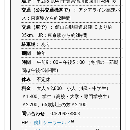
場所
： 〒296-0041千葉県鴨川市東町1464-18
交通（公共交通機関で）
： アクアライン高速バ
ス：東京駅から約2時間
交通（車で）
： 館山自動車道君津I.C.より約
35km、JR：東京駅から約2時間
駐車場
： あり
期間
： 通年
時間
： 午前9：00～午後5：00 （冬期の一部期
間は午後4時閉園)
休み
： 不定休
料金
： 大人￥2,800、小人（4歳～中学生）
￥1,400、学生（高校・大学・専門学校生）
￥2,200、65歳以上の方￥2,100
問い合わせ
： 04-7093-4803
HP
：
鴨川シーワールド