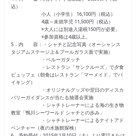
込）
小人（小学生） 16,100円（税込）
4歳～未就学児 11,500円（税込）
※大人には別途入湯税150円が必要。
※参加資格は4歳以上。
5．内 容：・シャチと記念写真（オーシャンス
タジアムステージ上＆プールガラス面で実施）
・ベルーガタッチ
・レストラン「サンクルーズ」で夕食
ビュッフェ（朝食はレストラン「マーメイド」でバ
イキング）
・オリジナルグッズや翌日のディスカ
バリーガイダンスが当たる抽選会実施
・シャチトレーナーによる海の生き物
教室「鴨川シーワールド シャチとの歩み」
・シャチトレーナーによるナイトアド
ベンチャー（夜の水族館探検）
6．予約受付：2015年1月10日（土）より電話または