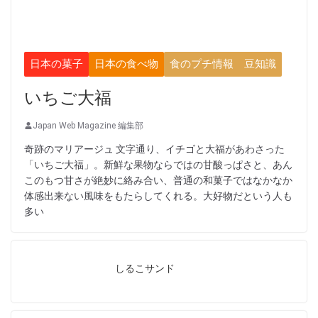
日本の菓子
日本の食べ物
食のプチ情報 豆知識
いちご大福
Japan Web Magazine 編集部
奇跡のマリアージュ 文字通り、イチゴと大福があわさった
「いちご大福」。新鮮な果物ならではの甘酸っぱさと、あん
このもつ甘さが絶妙に絡み合い、普通の和菓子ではなかなか
体感出来ない風味をもたらしてくれる。大好物だという人も
多い
しるこサンド