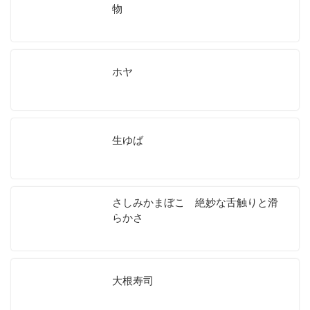
物
ホヤ
生ゆば
さしみかまぼこ 絶妙な舌触りと滑
らかさ
大根寿司