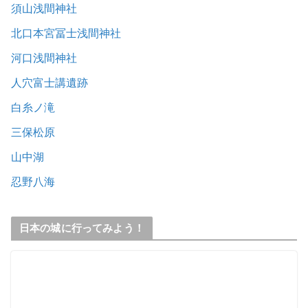
須山浅間神社
北口本宮冨士浅間神社
河口浅間神社
人穴富士講遺跡
白糸ノ滝
三保松原
山中湖
忍野八海
日本の城に行ってみよう！